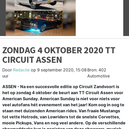
Vorige
V
ZONDAG 4 OKTOBER 2020 TT
CIRCUIT ASSEN
Door
Redactie
op
9 september 2020, 15:08
Bron: 402
uur
Automotive
ASSEN - Na een succesvolle editie op Circuit Zandvoort is
het op zondag 4 oktober de beurt aan TT Circuit Assen voor
American Sunday. American Sunday is niet voor niets voor
veel autofans hét evenement van het jaar! Kom oog in oog te
staan met duizenden American rides. Van fraaie Mustangs
tot vette Hotrods, van Lowriders tot de snelste Corvettes,
mooie Pickups, Vans en nog veel andere. Op de verschillende
showpaddocks kun je genieten van deze showcars, muziek