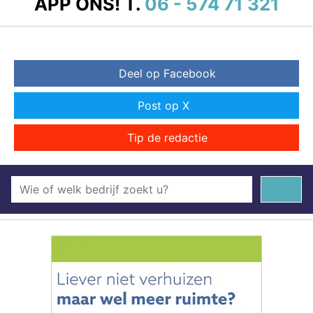
APP ONS!
T.
06 - 574 71 321
Deel op Facebook
Post op X
Tip de redactie