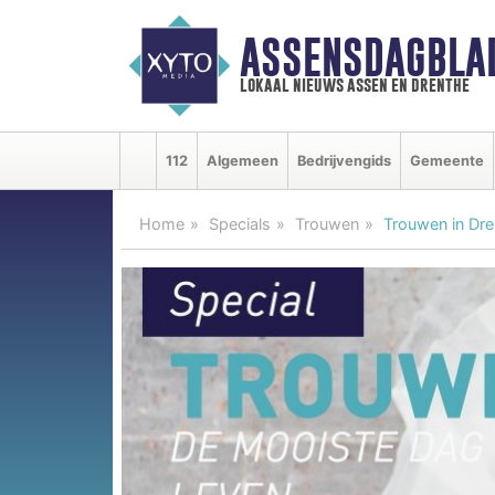
ASSENSDAGBLA
lokaal nieuws assen en drenthe
112
Algemeen
Bedrijvengids
Gemeente
Home
Specials
Trouwen
Trouwen in Dre