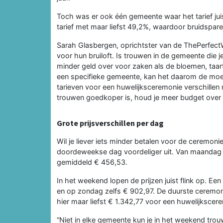
Toch was er ook één gemeente waar het tarief jui
tarief met maar liefst 49,2%, waardoor bruidspar
Sarah Glasbergen, oprichtster van de ThePerfectW
voor hun bruiloft. Is trouwen in de gemeente die 
minder geld over voor zaken als de bloemen, taart
een specifieke gemeente, kan het daarom de moei
tarieven voor een huwelijksceremonie verschillen
trouwen goedkoper is, houd je meer budget over v
Grote prijsverschillen per dag
Wil je liever iets minder betalen voor de ceremon
doordeweekse dag voordeliger uit. Van maandag 
gemiddeld € 456,53.
In het weekend lopen de prijzen juist flink op. 
en op zondag zelfs € 902,97. De duurste ceremon
hier maar liefst € 1.342,77 voor een huwelijkscer
“Niet in elke gemeente kun je in het weekend tr