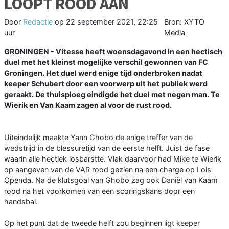
LOOPT ROOD AAN
Door
Redactie
op
22 september 2021, 22:25
Bron: XYTO
uur
Media
GRONINGEN - Vitesse heeft woensdagavond in een hectisch
duel met het kleinst mogelijke verschil gewonnen van FC
Groningen. Het duel werd enige tijd onderbroken nadat
keeper Schubert door een voorwerp uit het publiek werd
geraakt. De thuisploeg eindigde het duel met negen man. Te
Wierik en Van Kaam zagen al voor de rust rood.
Uiteindelijk maakte Yann Ghobo de enige treffer van de
wedstrijd in de blessuretijd van de eerste helft. Juist de fase
waarin alle hectiek losbarstte. Vlak daarvoor had Mike te Wierik
op aangeven van de VAR rood gezien na een charge op Lois
Openda. Na de klutsgoal van Ghobo zag ook Daniël van Kaam
rood na het voorkomen van een scoringskans door een
handsbal.
Op het punt dat de tweede helft zou beginnen ligt keeper