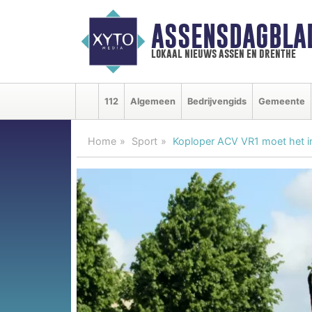
ASSENSDAGBLA
lokaal nieuws assen en drenthe
112
Algemeen
Bedrijvengids
Gemeente
Home
Sport
Koploper ACV VR1 moet het in 