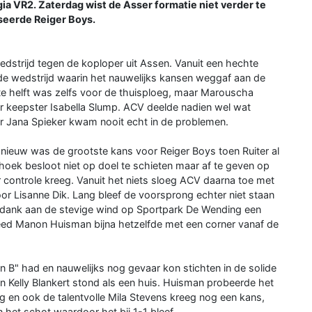
a VR2. Zaterdag wist de Asser formatie niet verder te
sseerde Reiger Boys.
wedstrijd tegen de koploper uit Assen. Vanuit een hechte
de wedstrijd waarin het nauwelijks kansen weggaf aan de
ste helft was zelfs voor de thuisploeg, maar Marouscha
 keepster Isabella Slump. ACV deelde nadien wel wat
er Jana Spieker kwam nooit echt in de problemen.
nieuw was de grootste kans voor Reiger Boys toen Ruiter al
hoek besloot niet op doel te schieten maar af te geven op
controle kreeg. Vanuit het niets sloeg ACV daarna toe met
r Lisanne Dik. Lang bleef de voorsprong echter niet staan
dank aan de stevige wind op Sportpark De Wending een
 deed Manon Huisman bijna hetzelfde met een corner vanaf de
n B" had en nauwelijks nog gevaar kon stichten in de solide
n Kelly Blankert stond als een huis. Huisman probeerde het
 en ook de talentvolle Mila Stevens kreeg nog een kans,
het schot waardoor het bij 1-1 bleef.