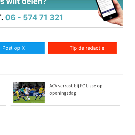
s wilt delen?
.
06 - 574 71 321
Post op X
Tip de redactie
ACV verrast bij FC Lisse op
openingsdag