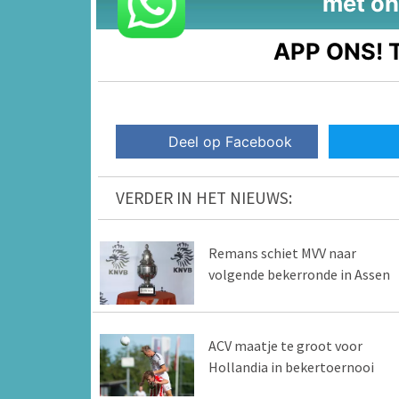
met on
APP ONS!
T
Deel op Facebook
VERDER IN HET NIEUWS:
Remans schiet MVV naar
volgende bekerronde in Assen
ACV maatje te groot voor
Hollandia in bekertoernooi