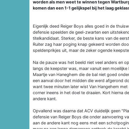
worden als men weet te winnen tegen Wartburgi
komen dan een 1-1 gelijkspel bij het laag gekla
Eigenlijk deed Reiger Boys alles goed in de thuis
defensie speelden de geel-zwarten een uitsteken
titelkandidaat. Sterker, de beste kans van de eer
Ruiter zag haar poging knap gekeerd worden door
speldenprikjes uit, maar de zeker ogende keepst
Na de pauze was het beeld niet veel anders en op
langs de keepster was, maar vanuit een moeilijke 
Maartje van Haneghem die de bal niet goed onder 
een aanval door het midden die werd afgerond doo
want twee minuten later wist Van Hangehem met 
corner ineens in het doel te draaien. Kort hierna
andere kant.
Opvallend was daarna dat ACV duidelijk geen "Pla
defensie van Reiger Boys die onder aanvoering va
aan de andere kant nog eens met een schotpoging
maar na een lange demarrage ontbrak de kracht in 