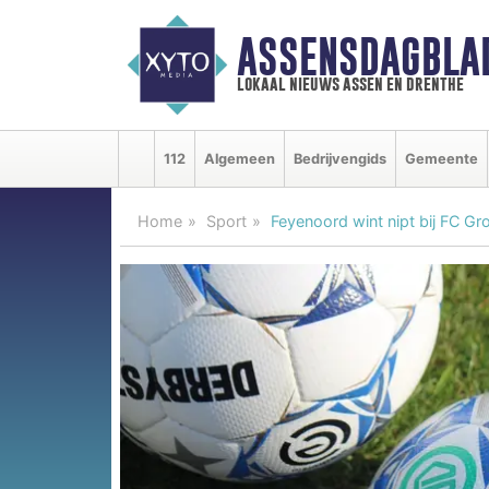
ASSENSDAGBLA
lokaal nieuws assen en drenthe
112
Algemeen
Bedrijvengids
Gemeente
Home
Sport
Feyenoord wint nipt bij FC Gr