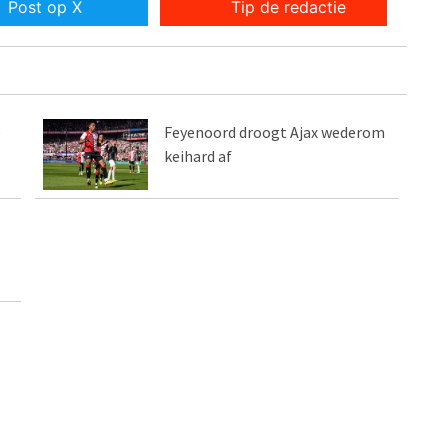
Post op X
Tip de redactie
e
Feyenoord droogt Ajax wederom
keihard af