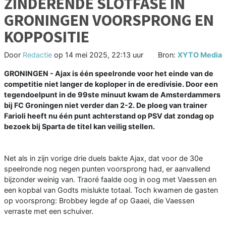
ZINDERENDE SLOTFASE IN
GRONINGEN VOORSPRONG EN
KOPPOSITIE
Door
Redactie
op
14 mei 2025, 22:13 uur
Bron:
XYTO Media
GRONINGEN - Ajax is één speelronde voor het einde van de
competitie niet langer de koploper in de eredivisie. Door een
tegendoelpunt in de 99ste minuut kwam de Amsterdammers
bij FC Groningen niet verder dan 2-2. De ploeg van trainer
Farioli heeft nu één punt achterstand op PSV dat zondag op
bezoek bij Sparta de titel kan veilig stellen.
Net als in zijn vorige drie duels bakte Ajax, dat voor de 30e
speelronde nog negen punten voorsprong had, er aanvallend
bijzonder weinig van. Traoré faalde oog in oog met Vaessen en
een kopbal van Godts mislukte totaal. Toch kwamen de gasten
op voorsprong: Brobbey legde af op Gaaei, die Vaessen
verraste met een schuiver.