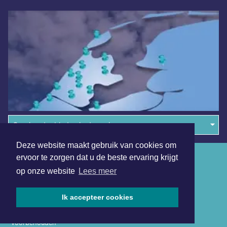
Overige dagbladen in de regio
Deze website maakt gebruik van cookies om
Algemene voorwaarden
ervoor te zorgen dat u de beste ervaring krijgt
op onze website
Lees meer
Disclaimer
Privacy Statement
Ik accepteer cookies
Copyright (c) 2026 | Assensdagblad.nl - Alle rechten
voorbehouden