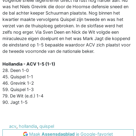
volgende snelle tegentreffer direct na rust nog harder aan. Nu
was het Niels Grevink die door de Hoornse defensie sneed en
de bal achter keeper Schuurman plaatste. Nog binnen het
kwartier maakte vervolgens Quispel zijn tweede en was het
verzet van de thuisploeg gebroken. In de slotfase werd het
zelfs nog erger. Via Sven Deen en Nick de Wit volgde een
miraculeuze eigen doelpunt en het was Mark Jagt die koppend
de eindstand op 1-5 bepaalde waardoor ACV zich plaatst voor
de tweede voorronde van de nationale beker.
Hollandia - ACV 1-5 (1-1)
28. Deen 1-0
45. Quispel 1-1
46. Grevink 1-2
59. Quispel 1-3
79. De Wit (e.d.) 1-4
90. Jagt 1-5
acv
,
hollandia
,
quispel
Maak
Assensdagblad
je Google-favoriet