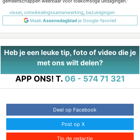
gemeenschappen weerbaar voor toekomstige uitdagingen."
visser
,
ontwikkelingssamenwerking
,
bezuinigingen
Maak
Assensdagblad
je Google-favoriet
Heb je een leuke tip, foto of video die je
met ons wilt delen?
APP ONS!
T.
06 - 574 71 321
Deel op Facebook
Post op X
Tip de redactie