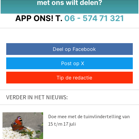
met ons wilt delen?
APP ONS!
T.
06 - 574 71 321
Deel op Facebook
Post op X
Tip de redactie
VERDER IN HET NIEUWS:
Doe mee met de tuinvlindertelling van
15 t/m 17 juli