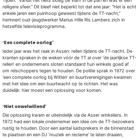
Tijden. “Vanuit het niets sloeg de vlam in de pan en was er een
relligere sfeer.” Dit bleef niet beperkt tot dat ene jaar: “Het is echt
enkele jaren een puinhoop geweest tijdens de TT-nacht,”
herinnert oud-jeugdwerker Marius Hille Ris Lambers zich in
hetzelfde televisieprogramma.
‘Een complete oorlog’
Ieder jaar was het raak in Assen: rellen tijdens de TT-nacht. De
kranten spraken in de weken vóór de TT al over ‘de jaarlijkse TT-
rellen’ en ondernemers sloten standaard hun winkels goed af
om relschoppers tegen te houden. De politie sprak in 1972 over
‘een complete oorlog bij Witten’ en buurtverenigingen kwamen
met het idee om een buurtwacht op te richten. Het was
duidelijk: hier moest een oplossing voor komen.
‘Niet onwelwillend’
Die oplossing kwam er uiteindelijk via de Asser winkeliers. In
1972 had een lokale ondernemer een idee om de TT-bezoekers
rustig te houden. Door een aantal luidsprekers in de binnenstad
te plaatsen en een DJ ‘muziek en reclame’ te laten draaien,