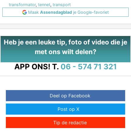
transformator
,
tennet
,
transport
Maak
Assensdagblad
je Google-favoriet
Heb je een leuke tip, foto of video die je
met ons wilt delen?
APP ONS!
T.
06 - 574 71 321
Deel op Facebook
Post op X
Tip de redactie