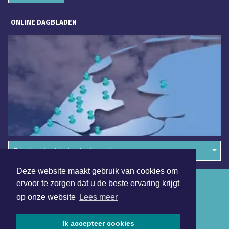
ONLINE DAGBLADEN
Overige dagbladen in de regio
Deze website maakt gebruik van cookies om
Algemene voorwaarden
ervoor te zorgen dat u de beste ervaring krijgt
op onze website
Lees meer
Disclaimer
Privacy Statement
Ik accepteer cookies