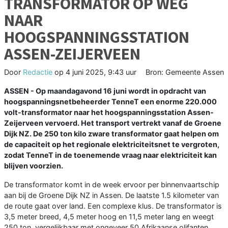
TRANSFORMATOR OP WEG
NAAR
HOOGSPANNINGSSTATION
ASSEN-ZEIJERVEEN
Door
Redactie
op
4 juni 2025, 9:43 uur
Bron: Gemeente Assen
ASSEN - Op maandagavond 16 juni wordt in opdracht van
hoogspanningsnetbeheerder TenneT een enorme 220.000
volt-transformator naar het hoogspanningsstation Assen-
Zeijerveen vervoerd. Het transport vertrekt vanaf de Groene
Dijk NZ. De 250 ton kilo zware transformator gaat helpen om
de capaciteit op het regionale elektriciteitsnet te vergroten,
zodat TenneT in de toenemende vraag naar elektriciteit kan
blijven voorzien.
De transformator komt in de week ervoor per binnenvaartschip
aan bij de Groene Dijk NZ in Assen. De laatste 1.5 kilometer van
de route gaat over land. Een complexe klus. De transformator is
3,5 meter breed, 4,5 meter hoog en 11,5 meter lang en weegt
250 ton, vergelijkbaar met ongeveer 50 Afrikaanse olifanten.