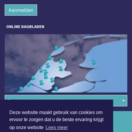
Aanmelden
ONLINE DAGBLADEN
Overige dagbladen in de regio
Deze website maakt gebruik van cookies om
Algemene voorwaarden
ervoor te zorgen dat u de beste ervaring krijgt
op onze website
Lees meer
Disclaimer