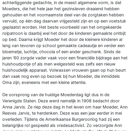
achterliggende gedachte, in de meest algemene vorm, is dat
Moeders, die het hele jaar het gezinsleven draaiend hebben
gehouden en het voornaamste deel van de zorgtaken hebben
vervuld, op één dag daarvan vrijgesteld zijn en op een voetstuk
geplaatst worden. Het beste voorbeeld van het omgekeerde
rolpatroon is daarbij wel het door de kinderen gemaakte ontbijt
op bed. Daarna krijgt Moeder het door de kleinere kinderen al
lang van tevoren op school gemaakte cadeautje en verder een
bloemetje, luchtje, chocola of een ander geschenk. Sinds de
jaren '60 zorgde vader vaak voor een financiële bijdrage aan het
huishoudpotje of als men welgesteld was zelfs een nieuw
huishoudelijk apparaat. Volwassen vrouwen gaan op hun beurt
dan vaak nog even op bezoek bij hun Moeder, die inmiddels
Oma zijn, eveneens met een kleine attentie.
De oorsprong van de huidige Moederdag ligt dus in de
Verenigde Staten. Deze werd namelijk in 1908 bedacht door
Anna Jarvis. Ze riep deze dag in het leven om haar Moeder, Ann
Reeves Jarvis, te herdenken. Deze was een jaar eerder in mei
overleden. Tijdens de Amerikaanse Burgeroorlog had zij een
belangrijke rol gespeeld als vredesactivist. Zo verzorgde Ann