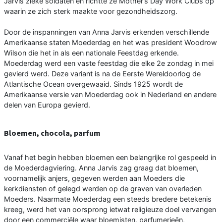
Jarvis zieke soldaten en richtte ze Mother’s Day Work Clubs op
waarin ze zich sterk maakte voor gezondheidszorg.
Door de inspanningen van Anna Jarvis erkenden verschillende
Amerikaanse staten Moederdag en het was president Woodrow
Wilson die het in als een nationale Feestdag erkende.
Moederdag werd een vaste feestdag die elke 2e zondag in mei
gevierd werd. Deze variant is na de Eerste Wereldoorlog de
Atlantische Ocean overgewaaid. Sinds 1925 wordt de
Amerikaanse versie van Moederdag ook in Nederland en andere
delen van Europa gevierd.
Bloemen, chocola, parfum
Vanaf het begin hebben bloemen een belangrijke rol gespeeld in
de Moederdagviering. Anna Jarvis zag graag dat bloemen,
voornamelijk anjers, gegeven werden aan Moeders die
kerkdiensten of gelegd werden op de graven van overleden
Moeders. Naarmate Moederdag een steeds bredere betekenis
kreeg, werd het van oorsprong ietwat religieuze doel vervangen
door een commerciële waar bloemisten, parfumerieën,