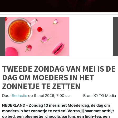
Vorige
V
TWEEDE ZONDAG VAN MEI IS DE
DAG OM MOEDERS IN HET
ZONNETJE TE ZETTEN
Door
Redactie
op
9 mei 2026, 7:00 uur
Bron: XYTO Media
NEDERLAND - Zondag 10 mei is het Moederdag, de dag om
moeders in het zonnetje te zetten! Verras jij haar met ontbijt
op bed, een bloemetje, chocola, parfum, een high-tea, een