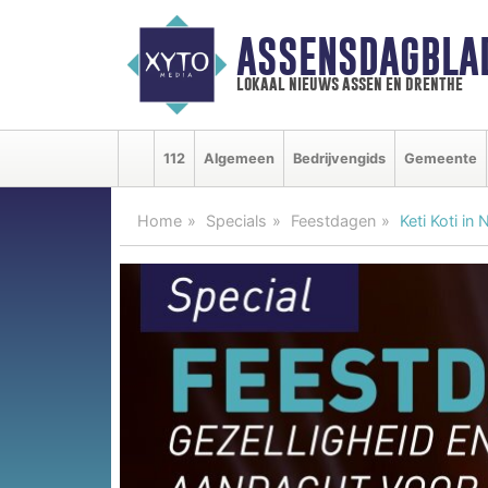
ASSENSDAGBLA
lokaal nieuws assen en drenthe
112
Algemeen
Bedrijvengids
Gemeente
Home
Specials
Feestdagen
Keti Koti in