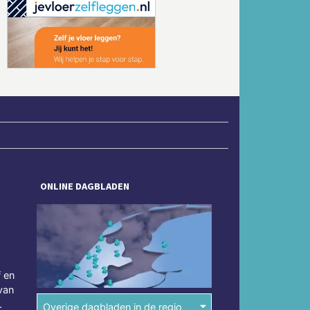
Volgende
ONLINE DAGBLADEN
f en
van
.
Overige dagbladen in de regio