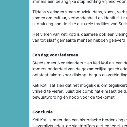
immers een belangrijke stap richting vrijheid vo
Tijdens vieringen staan muziek, dans, kunst, verh
samen om cultuur, verbondenheid en identiteit te v
uitdrukking aan de rijke culturele tradities van 
Het vieren van Keti Koti is daarmee ook een vier
van tot slaaf gemaakte mensen hebben geleverd 
Een dag voor iedereen
Steeds meer Nederlanders zien Keti Koti als een d
immers onderdeel van de gezamenlijke geschiede
ontstaat ruimte voor dialoog, begrip en verbinding
Keti Koti laat zien dat het mogelijk is om tegelijkert
vrijheid te vieren. Juist die combinatie maakt de 
bewustwording én hoop voor de toekomst.
Conclusie
Keti Koti is meer dan een historische herdenking
slavernijverleden, de slachtoffers eert en tegelijker