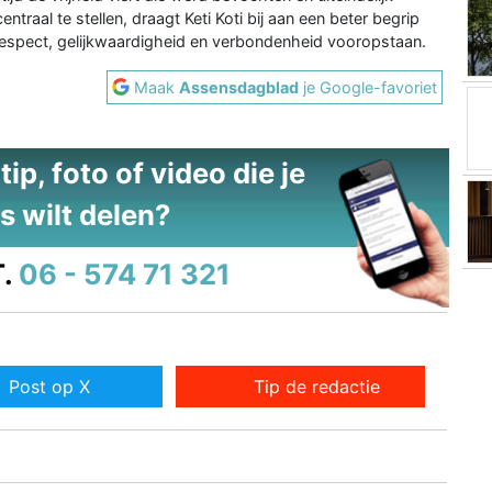
ntraal te stellen, draagt Keti Koti bij aan een beter begrip
respect, gelijkwaardigheid en verbondenheid vooropstaan.
Maak
Assensdagblad
je Google-favoriet
ip, foto of video die je
s wilt delen?
.
06 - 574 71 321
Post op X
Tip de redactie