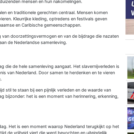
or duizenden mensen en hun nakomelingen.
alen en traditionele gerechten centraal. Mensen komen
ieren. Kleurrijke kleding, optredens en festivals geven
Surinaamse en Caribische gemeenschappen.
ing van doorzettingsvermogen en van de bijdrage die nazaten
aan de Nederlandse samenleving.
ag die de hele samenleving aangaat. Het slavernijverleden is
nis van Nederland. Door samen te herdenken en te vieren
.
ijd stil te staan bij een pijnlijk verleden en de waarde van
dag bijzonder: het is een moment van herinnering, erkenning,
sdag. Het is een moment waarop Nederland terugkijkt op het
tijd de vrijheid viert die werd bevochten en uiteindelijk