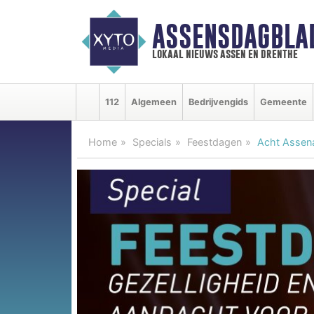
ASSENSDAGBLA
lokaal nieuws assen en drenthe
112
Algemeen
Bedrijvengids
Gemeente
Home
Specials
Feestdagen
Acht Assena