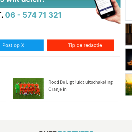
.
06 - 574 71 321
Post op X
Tip de redactie
Rood De Ligt luidt uitschakeling
Oranje in