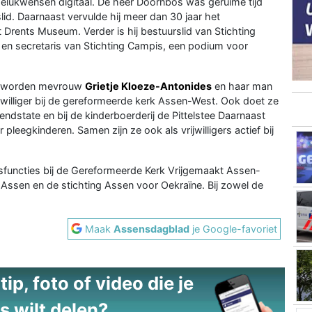
gelukwensen digitaal. De heer Doornbos was geruime tijd
lid. Daarnaast vervulde hij meer dan 30 jaar het
 Drents Museum. Verder is hij bestuurslid van Stichting
 en secretaris van Stichting Campis, een podium voor
au worden mevrouw
Grietje Kloeze-Antonides
en haar man
jwilliger bij de gereformeerde kerk Assen-West. Ook doet ze
rendstate en bij de kinderboerderij de Pittelstee Daarnaast
pleegkinderen. Samen zijn ze ook als vrijwilligers actief bij
ersfuncties bij de Gereformeerde Kerk Vrijgemaakt Assen-
ent Assen en de stichting Assen voor Oekraïne. Bij zowel de
Maak
Assensdagblad
je Google-favoriet
ip, foto of video die je
s wilt delen?