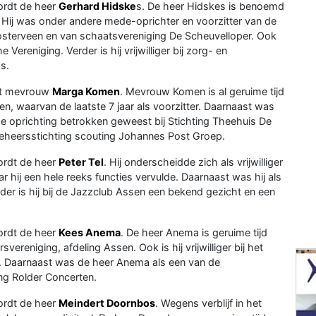
ordt de heer
Gerhard Hidske
s. De heer Hidskes is benoemd
. Hij was onder andere mede-oprichter en voorzitter van de
oosterveen en van schaatsvereniging De Scheuvelloper. Ook
Vereniging. Verder is hij vrijwilliger bij zorg- en
s.
dt mevrouw
Marga Komen
. Mevrouw Komen is al geruime tijd
, waarvan de laatste 7 jaar als voorzitter. Daarnaast was
de oprichting betrokken geweest bij Stichting Theehuis De
eheersstichting scouting Johannes Post Groep.
ordt de heer
Peter Tel
. Hij onderscheidde zich als vrijwilliger
 hij een hele reeks functies vervulde. Daarnaast was hij als
erder is hij bij de Jazzclub Assen een bekend gezicht en een
ordt de heer
Kees Anema
. De heer Anema is geruime tijd
vereniging, afdeling Assen. Ook is hij vrijwilliger bij het
n. Daarnaast was de heer Anema als een van de
ing Rolder Concerten.
ordt de heer
Meindert Doornbos
. Wegens verblijf in het