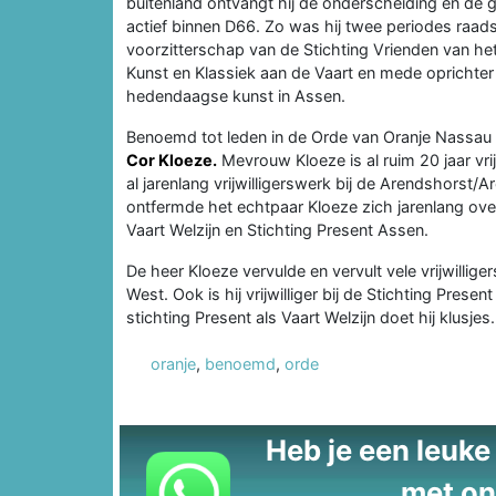
buitenland ontvangt hij de onderscheiding en de 
actief binnen D66. Zo was hij twee periodes raads
voorzitterschap van de Stichting Vrienden van het
Kunst en Klassiek aan de Vaart en mede oprichter
hedendaagse kunst in Assen.
Benoemd tot leden in de Orde van Oranje Nass
Cor Kloeze.
Mevrouw Kloeze is al ruim 20 jaar vri
al jarenlang vrijwilligerswerk bij de Arendshorst/A
ontfermde het echtpaar Kloeze zich jarenlang over 
Vaart Welzijn en Stichting Present Assen.
De heer Kloeze vervulde en vervult vele vrijwillig
West. Ook is hij vrijwilliger bij de Stichting Pres
stichting Present als Vaart Welzijn doet hij klusjes.
oranje
,
benoemd
,
orde
Heb je een leuke t
met on