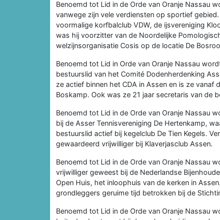
Benoemd tot Lid in de Orde van Oranje Nassau w
vanwege zijn vele verdiensten op sportief gebied
voormalige korfbalclub VDW, de ijsvereniging Kl
was hij voorzitter van de Noordelijke Pomologische 
welzijnsorganisatie Cosis op de locatie De Bosroo
Benoemd tot Lid in Orde van Oranje Nassau wor
bestuurslid van het Comité Dodenherdenking Assen
ze actief binnen het CDA in Assen en is ze vanaf 
Boskamp. Ook was ze 21 jaar secretaris van de b
Benoemd tot Lid in de Orde van Oranje Nassau w
bij de Asser Tennisvereniging De Hertenkamp, waar
bestuurslid actief bij kegelclub De Tien Kegels. V
gewaardeerd vrijwilliger bij Klaverjasclub Assen.
Benoemd tot Lid in de Orde van Oranje Nassau w
vrijwilliger geweest bij de Nederlandse Bijenhouders
Open Huis, het inloophuis van de kerken in Asse
grondleggers geruime tijd betrokken bij de Sticht
Benoemd tot Lid in de Orde van Oranje Nassau w