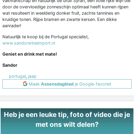
vakmanschap en natuurlijk de druif Syrah, een volle rijke wijn die
door de overvloedige zonneschijn optimaal heeft kunnen rijpen
wat resulteert in weelderig donker fruit, zachte tannines en
kruidige tonen. Rijpe bramen en zwarte kersen. Een dikke
aanrader!
Natuurlijk te koop bij de Portugal specialist,
www.sandorwineimport.nl
Geniet en drink met mate!
Sandor
portugal
,
jaap
Maak
Assensdagblad
je Google-favoriet
Heb je een leuke tip, foto of video die je
met ons wilt delen?