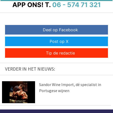
APP ONS!
T.
06 - 574 71 321
Deel op Facebook
Post op X
Tip de redactie
VERDER IN HET NIEUWS:
Sandor Wine Import, dé specialist in
Portugese wijnen