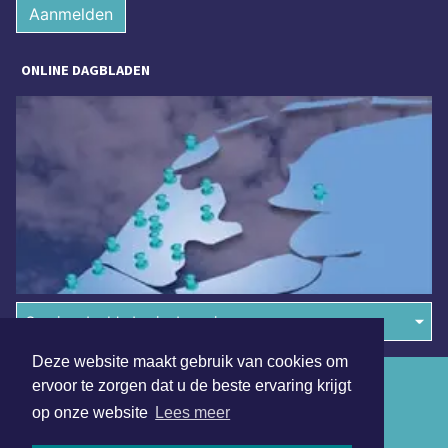
Aanmelden
ONLINE DAGBLADEN
Overige dagbladen in de regio
Deze website maakt gebruik van cookies om
Algemene voorwaarden
ervoor te zorgen dat u de beste ervaring krijgt
op onze website
Lees meer
Disclaimer