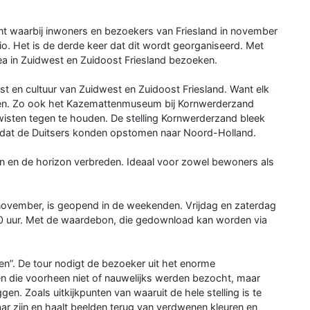
 waarbij inwoners en bezoekers van Friesland in november
gio. Het is de derde keer dat dit wordt georganiseerd. Met
a in Zuidwest en Zuidoost Friesland bezoeken.
st en cultuur van Zuidwest en Zuidoost Friesland. Want elk
ellen. Zo ook het Kazemattenmuseum bij Kornwerderzand
 wisten tegen te houden. De stelling Kornwerderzand bleek
dat de Duitsers konden opstomen naar Noord-Holland.
 en de horizon verbreden. Ideaal voor zowel bewoners als
ovember, is geopend in de weekenden. Vrijdag en zaterdag
00 uur. Met de waardebon, die gedownload kan worden via
en”. De tour nodigt de bezoeker uit het enorme
en die voorheen niet of nauwelijks werden bezocht, maar
en. Zoals uitkijkpunten van waaruit de hele stelling is te
aar zijn en haalt beelden terug van verdwenen kleuren en