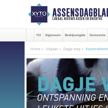
ASSENSDAGBLA
lokaal nieuws assen en drenthe
112
Algemeen
Bedrijvengids
Gemeente
Home
Uitgaan
Dagje weg
Kazemattenmu