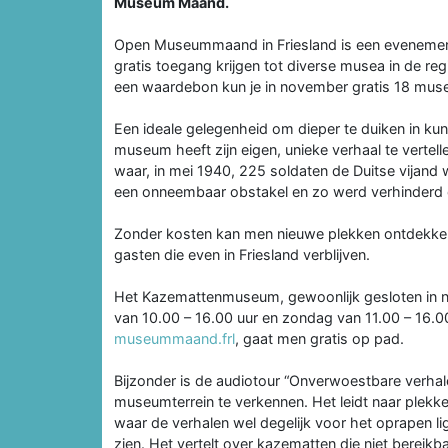
Museum Maand.
Open Museummaand in Friesland is een evenement
gratis toegang krijgen tot diverse musea in de re
een waardebon kun je in november gratis 18 muse
Een ideale gelegenheid om dieper te duiken in kun
museum heeft zijn eigen, unieke verhaal te vert
waar, in mei 1940, 225 soldaten de Duitse vijand
een onneembaar obstakel en zo werd verhinderd 
Zonder kosten kan men nieuwe plekken ontdekken
gasten die even in Friesland verblijven.
Het Kazemattenmuseum, gewoonlijk gesloten in n
van 10.00 – 16.00 uur en zondag van 11.00 – 16.
museummaand.frl
, gaat men gratis op pad.
Bijzonder is de audiotour “Onverwoestbare verhal
museumterrein te verkennen. Het leidt naar plekk
waar de verhalen wel degelijk voor het oprapen ligg
zien. Het vertelt over kazematten die niet bereikb