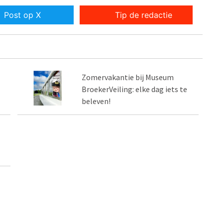
Post op X
Tip de redactie
Zomervakantie bij Museum
BroekerVeiling: elke dag iets te
beleven!