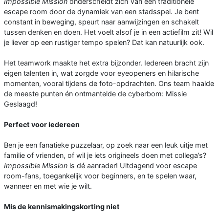
Impossible Mission
onderscheidt zich van een traditionele
escape room door de dynamiek van een stadsspel. Je bent
constant in beweging, speurt naar aanwijzingen en schakelt
tussen denken en doen. Het voelt alsof je in een actiefilm zit! Wil
je liever op een rustiger tempo spelen? Dat kan natuurlijk ook.
Het teamwork maakte het extra bijzonder. Iedereen bracht zijn
eigen talenten in, wat zorgde voor eyeopeners en hilarische
momenten, vooral tijdens de foto-opdrachten. Ons team haalde
de meeste punten én ontmantelde de cyberbom: Missie
Geslaagd!
Perfect voor iedereen
Ben je een fanatieke puzzelaar, op zoek naar een leuk uitje met
familie of vrienden, of wil je iets origineels doen met collega’s?
Impossible Mission
is dé aanrader! Uitdagend voor escape
room-fans, toegankelijk voor beginners, en te spelen waar,
wanneer en met wie je wilt.
Mis de kennismakingskorting niet