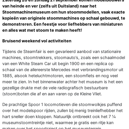
van heinde en ver (zelfs uit Duitsland) naar het
Stoommachinemuseum om hun stoommodellen, vaak exacte
kopieën van originele stoommachines op schaal gebouwd, te
demonstreren.
Een feestje voor liefhebbers van miniaturen
en alles wat met stoom te maken heeft!
Bruisend weekend vol activiteiten
Tijdens de Steamfair is een gevarieerd aanbod van stationaire
machines, stoomtrekkers, stoomauto’s, zoals een schaalmodel
van een White Steam Car uit begin 1900 en een replica op
schaal van de allereerste Mercedes met verbrandingsmotor uit
1885, alsook heteluchtmotoren, een stoomfiets en nog veel
meer te zien. In het binnenwater achter het museum is het een
gezellige drukte met de vele radiografisch bestuurbare
(stoom)boten die af en aan varen op de Kleine Vliet.
De prachtige Spoor 1 locomotieven die stoomwolkjes puffend
over het modelspoor rijden, zullen bij menig treinliefhebber het
hart sneller doen kloppen. Natuurlijk ontbreekt ook het 7 ¼
museumstoomtreintje niet, waarmee je gratis een ritje kan
maken over het spoortraject op het museumterrein.