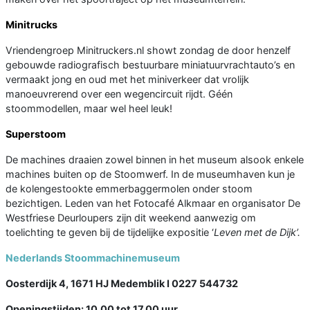
Minitrucks
Vriendengroep Minitruckers.nl showt zondag de door henzelf
gebouwde radiografisch bestuurbare miniatuurvrachtauto’s en
vermaakt jong en oud met het miniverkeer dat vrolijk
manoeuvrerend over een wegencircuit rijdt. Géén
stoommodellen, maar wel heel leuk!
Superstoom
De machines draaien zowel binnen in het museum alsook enkele
machines buiten op de Stoomwerf. In de museumhaven kun je
de kolengestookte emmerbaggermolen onder stoom
bezichtigen. Leden van het Fotocafé Alkmaar en organisator De
Westfriese Deurloupers zijn dit weekend aanwezig om
toelichting te geven bij de tijdelijke expositie ‘
Leven met de Dijk’.
Nederlands Stoommachinemuseum
Oosterdijk 4, 1671 HJ Medemblik I 0227 544732
Openingstijden: 10.00 tot 17.00 uur.