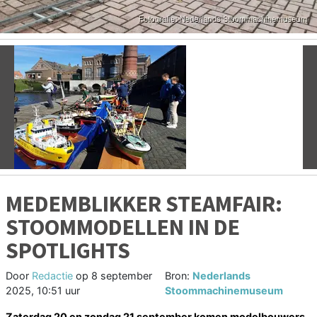
Vorige
V
MEDEMBLIKKER STEAMFAIR:
STOOMMODELLEN IN DE
SPOTLIGHTS
Door
Redactie
op
8 september
Bron:
Nederlands
2025, 10:51 uur
Stoommachinemuseum
Zaterdag 20 en zondag 21 september komen modelbouwers