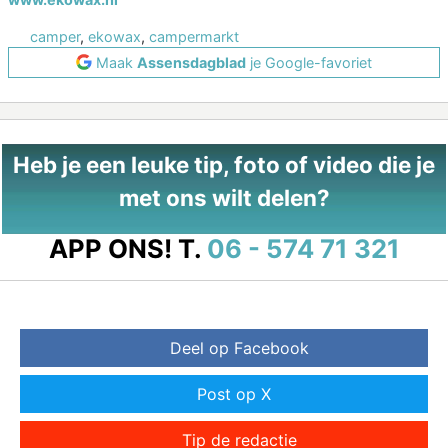
camper
,
ekowax
,
campermarkt
Maak
Assensdagblad
je Google-favoriet
Heb je een leuke tip, foto of video die je
met ons wilt delen?
APP ONS!
T.
06 - 574 71 321
Deel op Facebook
Post op X
Tip de redactie