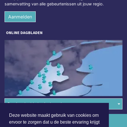
samenvatting van alle gebeurtenissen uit jouw regio.
Aanmelden
ONLINE DAGBLADEN
Overige dagbladen in de regio
Deze website maakt gebruik van cookies om
Algemene voorwaarden
ervoor te zorgen dat u de beste ervaring krijgt