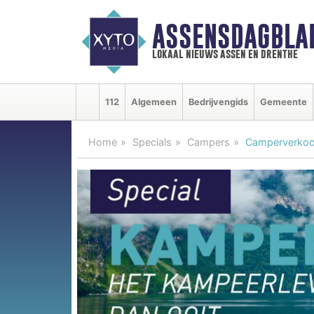
ASSENSDAGBLA
lokaal nieuws assen en drenthe
112
Algemeen
Bedrijvengids
Gemeente
Home
Specials
Campers
Camperverkoop