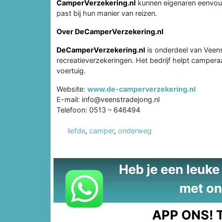
CamperVerzekering.nl
kunnen eigenaren eenvoud
past bij hun manier van reizen.
Over DeCamperVerzekering.nl
DeCamperVerzekering.nl
is onderdeel van Veens
recreatieverzekeringen. Het bedrijf helpt camper
voertuig.
Website:
www.de-camperverzekering.nl
E-mail: info@veenstradejong.nl
Telefoon: 0513 – 646494
liefde
,
camper
,
onderweg
Heb je een leuke t
met on
APP ONS!
T