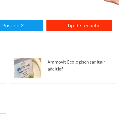
Post op X
Tip de redactie
Ammovit Ecologisch sanitair
additief