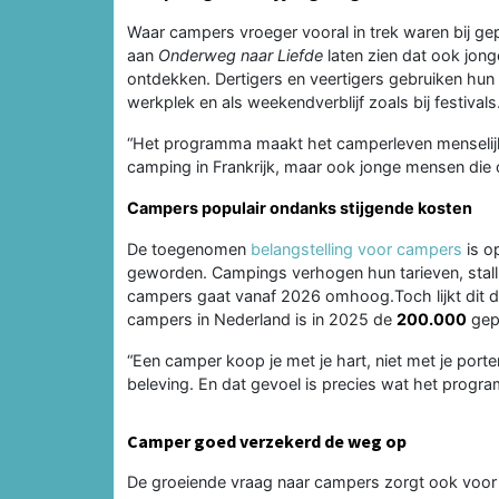
Waar campers vroeger vooral in trek waren bij ge
aan
Onderweg naar Liefde
laten zien dat ook jon
ontdekken. Dertigers en veertigers gebruiken hun 
werkplek en als weekendverblijf zoals bij festivals
“Het programma maakt het camperleven menselijk e
camping in Frankrijk, maar ook jonge mensen die 
Campers populair ondanks stijgende kosten
De toegenomen
belangstelling voor campers
is o
geworden. Campings verhogen hun tarieven, stalli
campers gaat vanaf 2026 omhoog.Toch lijkt dit de
campers in Nederland is in 2025 de
200.000
gepa
“Een camper koop je met je hart, niet met je port
beleving. En dat gevoel is precies wat het prog
Camper goed verzekerd de weg op
De groeiende vraag naar campers zorgt ook voor 