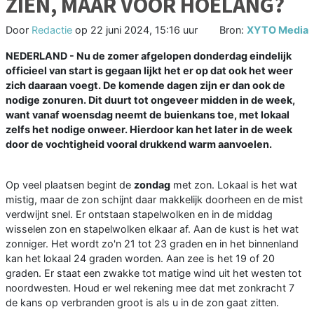
ZIEN, MAAR VOOR HOELANG?
Door
Redactie
op
22 juni 2024, 15:16 uur
Bron:
XYTO Media
NEDERLAND - Nu de zomer afgelopen donderdag eindelijk
officieel van start is gegaan lijkt het er op dat ook het weer
zich daaraan voegt. De komende dagen zijn er dan ook de
nodige zonuren. Dit duurt tot ongeveer midden in de week,
want vanaf woensdag neemt de buienkans toe, met lokaal
zelfs het nodige onweer. Hierdoor kan het later in de week
door de vochtigheid vooral drukkend warm aanvoelen.
Op veel plaatsen begint de
zondag
met zon. Lokaal is het wat
mistig, maar de zon schijnt daar makkelijk doorheen en de mist
verdwijnt snel. Er ontstaan stapelwolken en in de middag
wisselen zon en stapelwolken elkaar af. Aan de kust is het wat
zonniger. Het wordt zo'n 21 tot 23 graden en in het binnenland
kan het lokaal 24 graden worden. Aan zee is het 19 of 20
graden. Er staat een zwakke tot matige wind uit het westen tot
noordwesten. Houd er wel rekening mee dat met zonkracht 7
de kans op verbranden groot is als u in de zon gaat zitten.