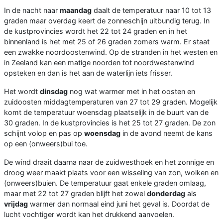
In de nacht naar
maandag
daalt de temperatuur naar 10 tot 13
graden maar overdag keert de zonneschijn uitbundig terug. In
de kustprovincies wordt het 22 tot 24 graden en in het
binnenland is het met 25 of 26 graden zomers warm. Er staat
een zwakke noordoostenwind. Op de stranden in het westen en
in Zeeland kan een matige noorden tot noordwestenwind
opsteken en dan is het aan de waterlijn iets frisser.
Het wordt
dinsdag
nog wat warmer met in het oosten en
zuidoosten middagtemperaturen van 27 tot 29 graden. Mogelijk
komt de temperatuur woensdag plaatselijk in de buurt van de
30 graden. In de kustprovincies is het 25 tot 27 graden. De zon
schijnt volop en pas op
woensdag
in de avond neemt de kans
op een (onweers)bui toe.
De wind draait daarna naar de zuidwesthoek en het zonnige en
droog weer maakt plaats voor een wisseling van zon, wolken en
(onweers)buien. De temperatuur gaat enkele graden omlaag,
maar met 22 tot 27 graden blijft het zowel
donderdag
als
vrijdag
warmer dan normaal eind juni het geval is. Doordat de
lucht vochtiger wordt kan het drukkend aanvoelen.