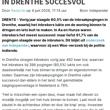
IN DRENTHE SUCCESVOL
Door
Redactie
op
4 juni 2026, 11:14 uur
Bron: Independer
DRENTE - Vorig jaar slaagde 80,5% van de inbraakpogingen in
Drenthe, waarbij het inbrekers lukte om de woning binnen te
dringen en iets buit te maken. In Aa en Hunze waren
inbrekers het meest succesvol: maar liefst 91,7% van de
pogingen slaagde voor de inbrekers. Dit blijkt uit
onderzoek
van Independer
, waarvoor zij een Woo-verzoek bij de politie
indiende.
In Drenthe sloegen inbrekers vorig jaar 492 keer toe, waarvan
het inbrekers bij 396 pogingen (80,5%) lukte om ook
daadwerkelijk het huis binnen te dringen en eigendommen te
stelen. Daarmee zijn inbraakpogingen in Drenthe vaker
succesvol dan elders in het land: het gemiddelde
slagingspercentage in Nederland is 79%.
“Het is misschien een open deur, maar maak het dieven zo
moeilijk mogelijk om het huis binnen te komen. Laat nooit de
sleutel in de achterdeur zitten en doe ‘de knip’ erop. Investeer
eventueel in een camera of een slimme deurbel waar die in zit”,