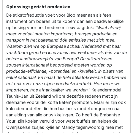
Oplossingsgericht omdenken
De stikstofreductie voelt voor Bloo meer aan als 'een
instrument om boeren uit te kopen' dan een daadwerkelijke
oplossing voor het bredere milieuvraagstuk:
"Want als wij
meer voedsel moeten importeren, brengen productie en
transport in het buitenland óók emissies met zich mee.
Waarom zien we op Europese schaal Nederland met haar
vruchtbare grond en innovaties niet veel meer als één van de
betere landbouwregio's van Europa? De stikstofeisen
zouden internationaal beoordeeld moeten worden op
productie-efficiëntie, -potentieel en -kwaliteit, in plaats van
enkel nationaal. En naast de hele stikstofkwestie hebben we
het ook over onze eigen voedselzekerheid. Hoe meer we
importeren, hoe afhankelijker we worden."
Kalendermodel
Teunis-Jan uit Zeeland wil om dezelfde redenen met zijn
deelname vooral de 'korte keten' promoten. Maar er zijn ook
kalendermodellen die hun business model omgooien naar
aanleiding van alle ontwikkelingen. Zo heeft de Brabantse
Youri zijn koeien verruild voor waterbuffels en helpen de
Overijsselse zusjes Kylie en Mandy tegenwoordig mee met