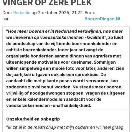
VINGER OP ZERE PLEK
Door
Redactie
op
2 oktober 2025, 21:22
Bron:
uur
BoerenDingen.NL
"
Hoe meer boeren er in Nederland verdwijnen, hoe meer
we inleveren op voedselzekerheid en -kwaliteit
", zo luidt
de boodschap van de vijftiende boerinnenkalender en
achtste boerenkalender. Ieder jaar ontvangt de
organisatie honderden aanmeldingen van agrariërs met
uiteenlopende motivaties voor deelname. Sommigen
willen simpelweg een mooie foto voor later, anderen zien
de jaarlijkse uitgaven ook als een spreekbuis. De
aandacht die met pikante poses wordt verworven, kan
zodoende zinvol benut worden. Nu steeds meer boeren
vrijwillig of noodgedwongen stoppen, vragen de uitgever
en enkele kalendermodellen aandacht voor de
voedselzekerheid en -onafhankelijkheid.
Onzekerheid en onbegrip
"
Ik zit al in de maatschap met mijn ouders en wil heel graag