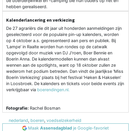
de boerderijwinkel en -camping die hun ouders op het erf
hebben gerealiseerd.
Kalenderlancering en verkiezing
De 27 agrariërs die dit jaar uit honderden aanmeldingen zijn
geselecteerd voor de populaire pin-up kalenders, worden
op 4 oktober a.s. gepresenteerd aan pers en publiek. Bij
'Lampe' in Raalte worden hun rondes op de catwalk
opgevolgd door muziek van DJ J'roen, Boer Bennie en
Boerin Anna. De kalendermodellen kunnen dan alvast
wennen aan de spotlights, want op 18 oktober zullen ze
wederom het podium betreden. Dan vindt de jaarlijkse 'Miss
Boerin Verkiezing' plaats bij het festival 'Høken & Hakselen'
in Loosbroek. De kalenders en tickets voor beide events zijn
verkrijgbaar via
boerendingen.nl.
Fotografie:
Rachel Bosman
nederland
,
boeren
,
voedselzekerheid
Maak
Assensdagblad
je Google-favoriet