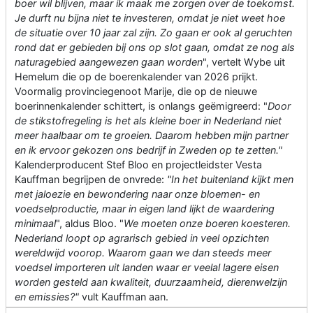
boer wil blijven, maar ik maak me zorgen over de toekomst.
Je durft nu bijna niet te investeren, omdat je niet weet hoe
de situatie over 10 jaar zal zijn. Zo gaan er ook al geruchten
rond dat er gebieden bij ons op slot gaan, omdat ze nog als
naturagebied aangewezen gaan worden
", vertelt Wybe uit
Hemelum die op de boerenkalender van 2026 prijkt.
Voormalig provinciegenoot Marije, die op de nieuwe
boerinnenkalender schittert, is onlangs geëmigreerd: "
Door
de stikstofregeling is het als kleine boer in Nederland niet
meer haalbaar om te groeien. Daarom hebben mijn partner
en ik ervoor gekozen ons bedrijf in Zweden op te zetten."
Kalenderproducent Stef Bloo en projectleidster Vesta
Kauffman begrijpen de onvrede:
"In het buitenland kijkt men
met jaloezie en bewondering naar onze bloemen- en
voedselproductie, maar in eigen land lijkt de waardering
minimaal
", aldus Bloo. "
We moeten onze boeren koesteren.
Nederland loopt op agrarisch gebied in veel opzichten
wereldwijd voorop. Waarom gaan we dan steeds meer
voedsel importeren uit landen waar er veelal lagere eisen
worden gesteld aan kwaliteit, duurzaamheid, dierenwelzijn
en emissies?"
vult Kauffman aan.