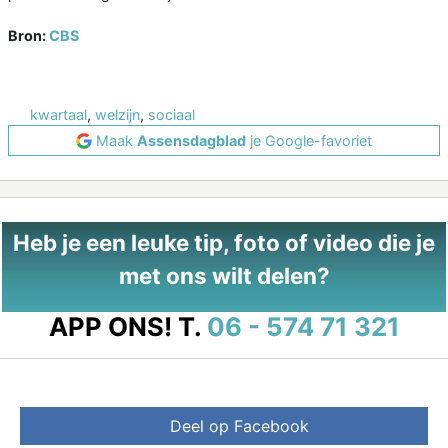
Bron:
CBS
kwartaal
,
welzijn
,
sociaal
Maak
Assensdagblad
je Google-favoriet
Heb je een leuke tip, foto of video die je
met ons wilt delen?
APP ONS!
T.
06 - 574 71 321
Deel op Facebook