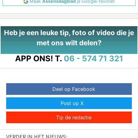
Maak
Assensdagblad
je Google-favoriet
Heb je een leuke tip, foto of video die je
met ons wilt delen?
APP ONS!
T.
06 - 574 71 321
Deel op Facebook
Post op X
Tip de redactie
VERDER IN HET NIEUWS: