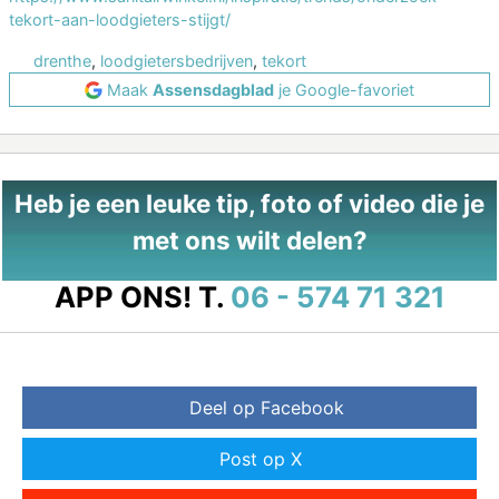
tekort-aan-loodgieters-stijgt/
drenthe
,
loodgietersbedrijven
,
tekort
Maak
Assensdagblad
je Google-favoriet
Heb je een leuke tip, foto of video die je
met ons wilt delen?
APP ONS!
T.
06 - 574 71 321
Deel op Facebook
Post op X