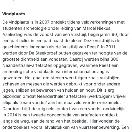
Vindplaats
De vindplaats is in 2007 ontdekt tijdens veldverkenningen met
studenten archeologie onder leiding van Marcel Niekus.
Aanleiding was de vondst van een vuistbijl, begin jaren ’90, door
een particulier in een pad naast de akker. Deze vuistbijl is de
geschiedenis ingegaan als de 'vuistbijl van Peest'. In 2011
werden door De Steekproef putten gegraven ter hoogte van de
grootste dichtheid aan vondsten. Daarbij werden bijna 300
Neanderthaler-artefacten opgegraven, waarmee Peest een
archeologische vindplaats van internationaal belang is
geworden. Het gaat om stenen werktuigen zoals vuistbijlen,
schaven en messen die werden gebruikt voor onder andere
jagen, snijden en bewerken van huiden en hout. Dit is erg
bijzonder, omdat Neanderthaler artefacten (werktuigen) vrijwel
altijd als ‘losse vondst’ aan het maaiveld worden verzameld.
Daardoor blijft de originele context van een vondst onduidelijk.
In 2014 is een tweede concentratie van artefacten ontdekt,
langs de weg, aan de rand van het beekdal. Hier vonden de
onderzoekers vooral afvalstukken van vuursteenbewerking. Een