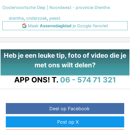
Oostervoortsche Diep | Noordwest - provincie Drenthe
drenthe
,
onderzoek
,
peest
Maak
Assensdagblad
je Google-favoriet
Heb je een leuke tip, foto of video die je
met ons wilt delen?
APP ONS!
T.
06 - 574 71 321
Deel op Facebook
Post op X