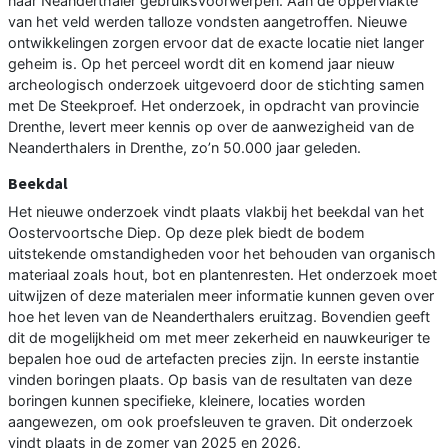
naar Neanderthaler gebruiksvoorwerpen. Aan de oppervlakte
van het veld werden talloze vondsten aangetroffen. Nieuwe
ontwikkelingen zorgen ervoor dat de exacte locatie niet langer
geheim is. Op het perceel wordt dit en komend jaar nieuw
archeologisch onderzoek uitgevoerd door de stichting samen
met De Steekproef. Het onderzoek, in opdracht van provincie
Drenthe, levert meer kennis op over de aanwezigheid van de
Neanderthalers in Drenthe, zo’n 50.000 jaar geleden.
Beekdal
Het nieuwe onderzoek vindt plaats vlakbij het beekdal van het
Oostervoortsche Diep. Op deze plek biedt de bodem
uitstekende omstandigheden voor het behouden van organisch
materiaal zoals hout, bot en plantenresten. Het onderzoek moet
uitwijzen of deze materialen meer informatie kunnen geven over
hoe het leven van de Neanderthalers eruitzag. Bovendien geeft
dit de mogelijkheid om met meer zekerheid en nauwkeuriger te
bepalen hoe oud de artefacten precies zijn. In eerste instantie
vinden boringen plaats. Op basis van de resultaten van deze
boringen kunnen specifieke, kleinere, locaties worden
aangewezen, om ook proefsleuven te graven. Dit onderzoek
vindt plaats in de zomer van 2025 en 2026.