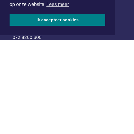
op onze website
Lees meer
Hoofdvestiging:
van Benthuizenlaan 1
Ik accepteer cookies
1701 BZ Heerhugowaard
072 8200 600
redactie@xyto.nl
www.xyto.nl
SOCIAL MEDIA
NIEUWSBRIEF AANMELDEN
Schrijf je in voor onze nieuwsbrief en krijg wekelijks een
samenvatting van alle gebeurtenissen uit jouw regio.
Aanmelden