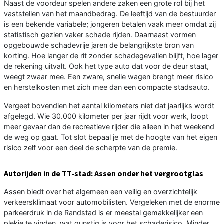
Naast de voordeur spelen andere zaken een grote rol bij het
vaststellen van het maandbedrag. De leeftijd van de bestuurder
is een bekende variabele; jongeren betalen vaak meer omdat zij
statistisch gezien vaker schade rijden. Daarnaast vormen
opgebouwde schadevrije jaren de belangrijkste bron van
korting. Hoe langer de rit zonder schadegevallen blijft, hoe lager
de rekening uitvalt. Ook het type auto dat voor de deur staat,
weegt zwaar mee. Een zware, snelle wagen brengt meer risico
en herstelkosten met zich mee dan een compacte stadsauto.
Vergeet bovendien het aantal kilometers niet dat jaarlijks wordt
afgelegd. Wie 30.000 kilometer per jaar rijdt voor werk, loopt
meer gevaar dan de recreatieve rijder die alleen in het weekend
de weg op gaat. Tot slot bepaal je met de hoogte van het eigen
risico zelf voor een deel de scherpte van de premie.
Autorijden in de TT-stad: Assen onder het vergrootglas
Assen biedt over het algemeen een veilig en overzichtelijk
verkeersklimaat voor automobilisten. Vergeleken met de enorme
parkeerdruk in de Randstad is er meestal gemakkelijker een
plekje te vinden, wat gunstig is voor het schaderisico. Minder