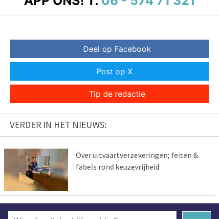
APP ONS!
T.
06 - 574 71 321
Deel op Facebook
Post op X
Tip de redactie
VERDER IN HET NIEUWS:
Over uitvaartverzekeringen; feiten &
fabels rond keuzevrijheid