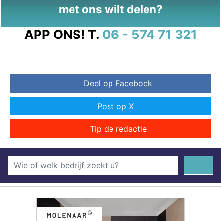
met ons wilt delen?
APP ONS!
T.
06 - 574 71 321
Deel op Facebook
Post op X
Tip de redactie