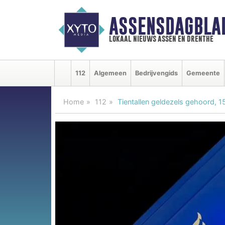
ASSENSDAGBLA
lokaal nieuws assen en drenthe
112
Algemeen
Bedrijvengids
Gemeente
Home
112
Tientallen geldezels gehoord, 1