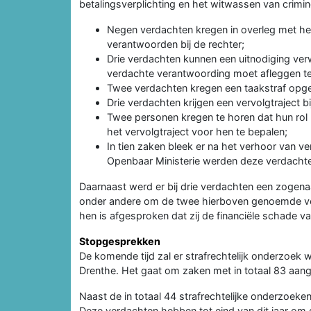
betalingsverplichting en het witwassen van crimin
Negen verdachten kregen in overleg met h
verantwoorden bij de rechter;
Drie verdachten kunnen een uitnodiging ve
verdachte verantwoording moet afleggen tege
Twee verdachten kregen een taakstraf opg
Drie verdachten krijgen een vervolgtraject bij
Twee personen kregen te horen dat hun rol
het vervolgtraject voor hen te bepalen;
In tien zaken bleek er na het verhoor van v
Openbaar Ministerie werden deze verdachten 
Daarnaast werd er bij drie verdachten een zoge
onder andere om de twee hierboven genoemde ve
hen is afgesproken dat zij de financiële schade v
Stopgesprekken
De komende tijd zal er strafrechtelijk onderzoek
Drenthe. Het gaat om zaken met in totaal 83 aan
Naast de in totaal 44 strafrechtelijke onderzoe
Deze verdachten hebben tot eind van dit jaar om