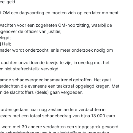
eel geld.
et OM een dagvaarding en moeten zich op een later moment
rwachten voor een zogeheten OM-hoorzitting, waarbij de
nover de officier van justitie;
elegd;
 Halt;
 nader wordt onderzocht, er is meer onderzoek nodig om
erdachten onvoldoende bewijs te zijn, in overleg met het
niet strafrechtelijk vervolgd.
naamde schadevergoedingsmaatregel getroffen. Het gaat
rdachten die eveneens een taakstraf opgelegd kregen. Met
an de slachtoffers (deels) gaan vergoeden.
 worden gedaan naar nog zestien andere verdachten in
gevers met een totaal schadebedrag van bijna 13.000 euro.
ken werd met 30 andere verdachten een stopgesprek gevoerd.
 de schadebedragen van hun slachtoffers te vergoeden.