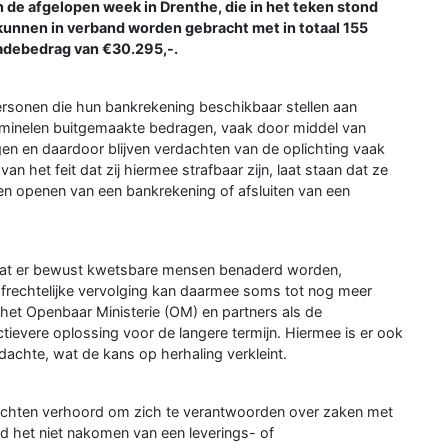
n de afgelopen week in Drenthe, die in het teken stond
kunnen in verband worden gebracht met in totaal 155
chadebedrag van €30.295,-.
rsonen die hun bankrekening beschikbaar stellen aan
riminelen buitgemaakte bedragen, vaak door middel van
en en daardoor blijven verdachten van de oplichting vaak
van het feit dat zij hiermee strafbaar zijn, laat staan dat ze
en openen van een bankrekening of afsluiten van een
 dat er bewust kwetsbare mensen benaderd worden,
afrechtelijke vervolging kan daarmee soms tot nog meer
 het Openbaar Ministerie (OM) en partners als de
ctievere oplossing voor de langere termijn. Hiermee is er ook
achte, wat de kans op herhaling verkleint.
achten verhoord om zich te verantwoorden over zaken met
ld het niet nakomen van een leverings- of