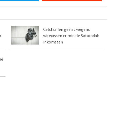
Celstraffen geëist wegens
n
witwassen criminele Saturadah
inkomsten
he