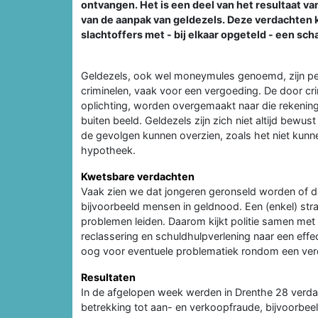
ontvangen. Het is een deel van het resultaat va
van de aanpak van geldezels. Deze verdachten 
slachtoffers met - bij elkaar opgeteld - een s
Geldezels, ook wel moneymules genoemd, zijn pe
criminelen, vaak voor een vergoeding. De door c
oplichting, worden overgemaakt naar die rekening
buiten beeld. Geldezels zijn zich niet altijd bewust 
de gevolgen kunnen overzien, zoals het niet kunn
hypotheek.
Kwetsbare verdachten
Vaak zien we dat jongeren geronseld worden of
bijvoorbeeld mensen in geldnood. Een (enkel) str
problemen leiden. Daarom kijkt politie samen met
reclassering en schuldhulpverlening naar een effe
oog voor eventuele problematiek rondom een verd
Resultaten
In de afgelopen week werden in Drenthe 28 verd
betrekking tot aan- en verkoopfraude, bijvoorbee