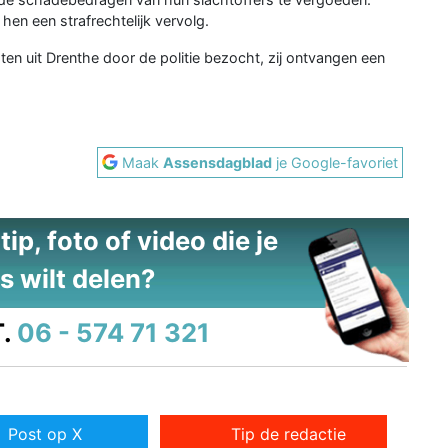
hen een strafrechtelijk vervolg.
 uit Drenthe door de politie bezocht, zij ontvangen een
Maak
Assensdagblad
je Google-favoriet
ip, foto of video die je
s wilt delen?
.
06 - 574 71 321
Post op X
Tip de redactie