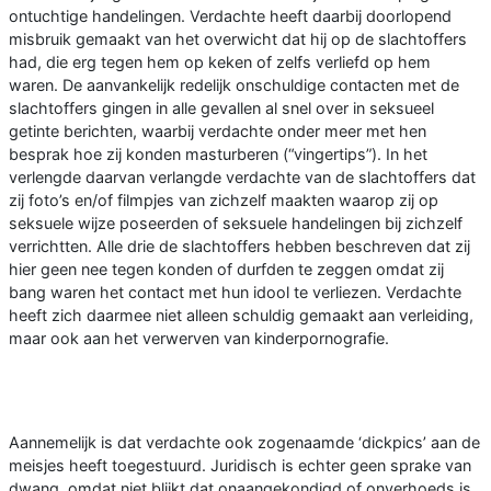
ontuchtige handelingen. Verdachte heeft daarbij doorlopend
misbruik gemaakt van het overwicht dat hij op de slachtoffers
had, die erg tegen hem op keken of zelfs verliefd op hem
waren. De aanvankelijk redelijk onschuldige contacten met de
slachtoffers gingen in alle gevallen al snel over in seksueel
getinte berichten, waarbij verdachte onder meer met hen
besprak hoe zij konden masturberen (“vingertips”). In het
verlengde daarvan verlangde verdachte van de slachtoffers dat
zij foto’s en/of filmpjes van zichzelf maakten waarop zij op
seksuele wijze poseerden of seksuele handelingen bij zichzelf
verrichtten. Alle drie de slachtoffers hebben beschreven dat zij
hier geen nee tegen konden of durfden te zeggen omdat zij
bang waren het contact met hun idool te verliezen. Verdachte
heeft zich daarmee niet alleen schuldig gemaakt aan verleiding,
maar ook aan het verwerven van kinderpornografie.
Aannemelijk is dat verdachte ook zogenaamde ‘dickpics’ aan de
meisjes heeft toegestuurd. Juridisch is echter geen sprake van
dwang, omdat niet blijkt dat onaangekondigd of onverhoeds is