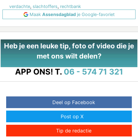
verdachte
,
slachtoffers
,
rechtbank
Maak
Assensdagblad
je Google-favoriet
Heb je een leuke tip, foto of video die je
met ons wilt delen?
APP ONS!
T.
06 - 574 71 321
Deel op Facebook
Post op X
Tip de redactie