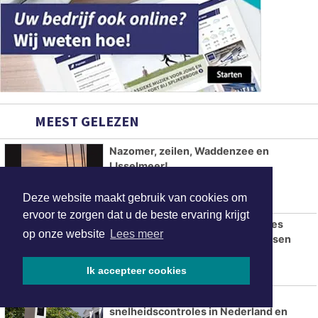
MEEST GELEZEN
Nazomer, zeilen, Waddenzee en
IJsselmeer!
Deze website maakt gebruik van cookies om
ervoor te zorgen dat u de beste ervaring krijgt
Politie deelt beelden van explosies
op onze website
Lees meer
Klaverstraat en Entingestraat Assen
Ik accepteer cookies
Flitsmarathon van start: extra
snelheidscontroles in Nederland en