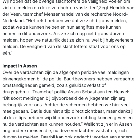
Wij hopen dat de overige slachtoffers de veiligheid voelen om
zich te melden nu deze verdachten vastzitten”,Zegt Hendrik van
der Veen, teamchef Mensenhandel van de recherche Noord-
Nederland. “Het liefst hebben we dat ze zich bij ons melden,
zodat we ze kunnen helpen en hun aangiftes mee kunnen
nemen in dit onderzoek. Als ze zich nog niet bij ons durven
melden, hopen we natuurlijk dat ze zich nu wel bij hulpverleners
melden. De veiligheid van de slachtoffers staat voor ons op
één.”
Impact in Assen
Over de verdachten zijn de afgelopen periode veel meldingen
binnengekomen bij de politie. Buurtbewoners hebben verdachte
omstandigheden gemeld, zoals geluidsoverlast of
drugsgebruik. Teamchef politie Assen Sebastiaan ten Heuvel:
“Dit soort meldingen bij bijvoorbeeld de wijkagenten zijn erg
belangrijk voor ons. Achter de schermen hebben we hier veel
mee gedaan. Dat is dus niet altijd direct zichtbaar, maar dankzij
al deze tips hebben wij dit onderzoek richting kunnen geven en
nu de verdachten aan kunnen houden.” Wellicht zijn er in Assen
nog andere mensen die, nu deze verdachten vastzitten, zich
durven te melden. Daarbij kan ook gedacht worden aan andere