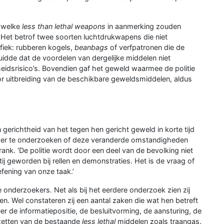
t welke
less than lethal weapons
in aanmerking zouden
Het betrof twee soorten luchtdrukwapens die niet
fiek: rubberen kogels,
beanbags
of verfpatronen die de
uidde dat de voordelen van dergelijke middelen niet
eidsrisico’s. Bovendien gaf het geweld waarmee de politie
or uitbreiding van de beschikbare geweldsmiddelen, aldus
n gerichtheid van het tegen hen gericht geweld in korte tijd
mer te onderzoeken of deze veranderde omstandigheden
rank. ‘De politie wordt door een deel van de bevolking niet
rtij geworden bij rellen en demonstraties. Het is de vraag of
fening van onze taak.’
nderzoekers. Net als bij het eerdere onderzoek zien zij
len. Wel constateren zij een aantal zaken die wat hen betreft
er de informatiepositie, de besluitvorming, de aansturing, de
inzetten van de bestaande
less lethal
middelen zoals traangas.