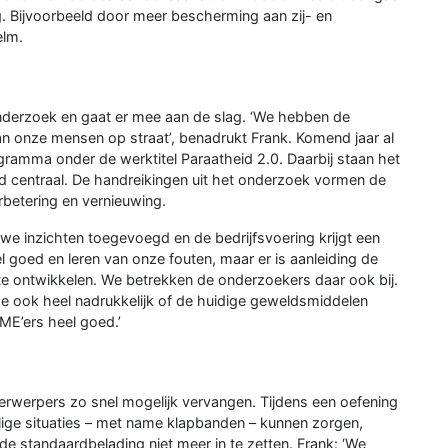
. Bijvoorbeeld door meer bescherming aan zij- en
elm.
nderzoek en gaat er mee aan de slag. ‘We hebben de
an onze mensen op straat’, benadrukt Frank. Komend jaar al
ramma onder de werktitel Paraatheid 2.0. Daarbij staan het
d centraal. De handreikingen uit het onderzoek vormen de
rbetering en vernieuwing.
we inzichten toegevoegd en de bedrijfsvoering krijgt een
l goed en leren van onze fouten, maar er is aanleiding de
e ontwikkelen. We betrekken de onderzoekers daar ook bij.
we ook heel nadrukkelijk of de huidige geweldsmiddelen
ME’ers heel goed.’
rwerpers zo snel mogelijk vervangen. Tijdens een oefening
ilige situaties – met name klapbanden – kunnen zorgen,
e standaardbelading niet meer in te zetten. Frank: ‘We