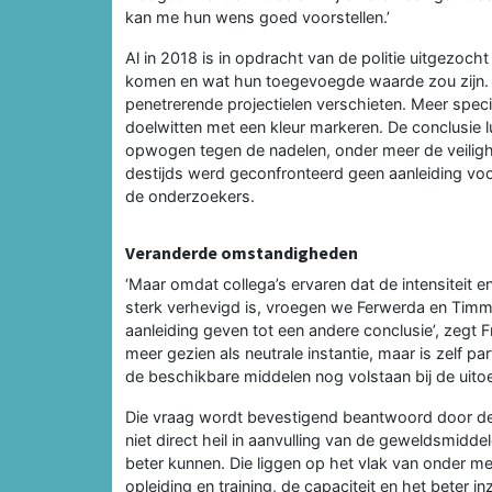
kan me hun wens goed voorstellen.’
Al in 2018 is in opdracht van de politie uitgezoch
komen en wat hun toegevoegde waarde zou zijn. 
penetrerende projectielen verschieten. Meer speci
doelwitten met een kleur markeren. De conclusie l
opwogen tegen de nadelen, onder meer de veiligh
destijds werd geconfronteerd geen aanleiding vo
de onderzoekers.
Veranderde omstandigheden
‘Maar omdat collega’s ervaren dat de intensiteit e
sterk verhevigd is, vroegen we Ferwerda en Tim
aanleiding geven tot een andere conclusie’, zegt F
meer gezien als neutrale instantie, maar is zelf pa
de beschikbare middelen nog volstaan bij de uitoe
Die vraag wordt bevestigend beantwoord door de o
niet direct heil in aanvulling van de geweldsmidde
beter kunnen. Die liggen op het vlak van onder me
opleiding en training, de capaciteit en het beter 