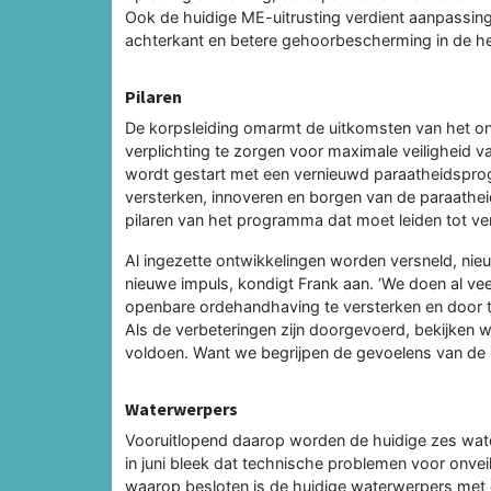
Ook de huidige ME-uitrusting verdient aanpassing
achterkant en betere gehoorbescherming in de h
Pilaren
De korpsleiding omarmt de uitkomsten van het o
verplichting te zorgen voor maximale veiligheid v
wordt gestart met een vernieuwd paraatheidsprog
versterken, innoveren en borgen van de paraathei
pilaren van het programma dat moet leiden tot ve
Al ingezette ontwikkelingen worden versneld, nieu
nieuwe impuls, kondigt Frank aan. ‘We doen al vee
openbare ordehandhaving te versterken en door t
Als de verbeteringen zijn doorgevoerd, bekijken 
voldoen. Want we begrijpen de gevoelens van de 
Waterwerpers
Vooruitlopend daarop worden de huidige zes wate
in juni bleek dat technische problemen voor onve
waarop besloten is de huidige waterwerpers met d