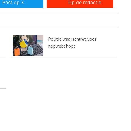
Post op X
Tip de redactie
Politie waarschuwt voor
nepwebshops