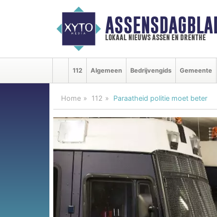
ASSENSDAGBLA
lokaal nieuws assen en drenthe
112
Algemeen
Bedrijvengids
Gemeente
Home
112
Paraatheid politie moet beter