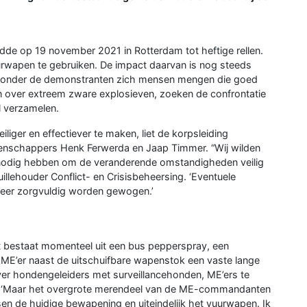
dde op 19 november 2021 in Rotterdam tot heftige rellen.
urwapen te gebruiken. De impact daarvan is nog steeds
at onder de demonstranten zich mensen mengen die goed
n over extreem zware explosieven, zoeken de confrontatie
l verzamelen.
iger en effectiever te maken, liet de korpsleiding
tenschappers Henk Ferwerda en Jaap Timmer. “Wij wilden
nodig hebben om de veranderende omstandigheden veilig
uillehouder Conflict- en Crisisbeheersing. ‘Eventuele
 zeer zorgvuldig worden gewogen.’
 bestaat momenteel uit een bus pepperspray, een
 ME’er naast de uitschuifbare wapenstok een vaste lange
er hondengeleiders met surveillancehonden, ME’ers te
k: ‘Maar het overgrote merendeel van de ME-commandanten
sen de huidige bewapening en uiteindelijk het vuurwapen. Ik