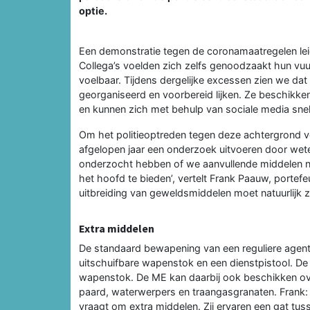
optie.
Een demonstratie tegen de coronamaatregelen lei
Collega’s voelden zich zelfs genoodzaakt hun vu
voelbaar. Tijdens dergelijke excessen zien we d
georganiseerd en voorbereid lijken. Ze beschikke
en kunnen zich met behulp van sociale media sne
Om het politieoptreden tegen deze achtergrond veil
afgelopen jaar een onderzoek uitvoeren door we
onderzocht hebben of we aanvullende middelen 
het hoofd te bieden’, vertelt Frank Paauw, portefe
uitbreiding van geweldsmiddelen moet natuurlijk
Extra middelen
De standaard bewapening van een reguliere agent
uitschuifbare wapenstok en een dienstpistool. De
wapenstok. De ME kan daarbij ook beschikken ov
paard, waterwerpers en traangasgranaten. Fran
vraagt om extra middelen. Zij ervaren een gat tus