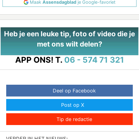
Maak
Assensdagblad
je Google-favoriet
Heb je een leuke tip, foto of video die je
met ons wilt delen?
APP ONS!
T.
06 - 574 71 321
Deel op Facebook
Post op X
Tip de redactie
VERDER IN HET NIEUWS: