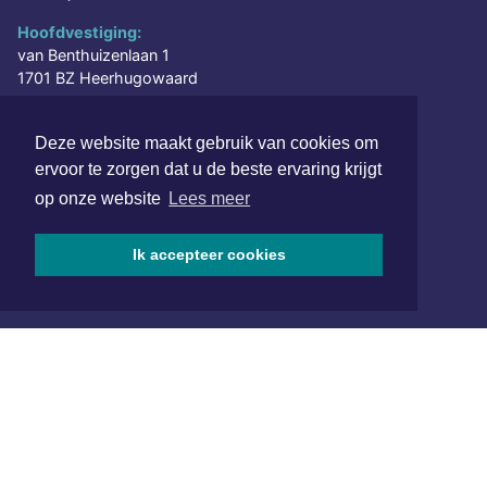
Hoofdvestiging:
van Benthuizenlaan 1
1701 BZ Heerhugowaard
072 8200 600
Deze website maakt gebruik van cookies om
redactie@xyto.nl
ervoor te zorgen dat u de beste ervaring krijgt
www.xyto.nl
op onze website
Lees meer
SOCIAL MEDIA
Ik accepteer cookies
NIEUWSBRIEF AANMELDEN
Schrijf je in voor onze nieuwsbrief en krijg wekelijks een
samenvatting van alle gebeurtenissen uit jouw regio.
Aanmelden
ONLINE DAGBLADEN