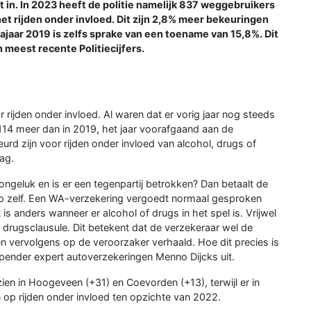
t in. In 2023 heeft de politie namelijk 837 weggebruikers
t rijden onder invloed. Dit zijn 2,8% meer bekeuringen
ajaar 2019 is zelfs sprake van een toename van 15,8%. Dit
 meest recente Politiecijfers.
 rijden onder invloed. Al waren dat er vorig jaar nog steeds
 114 meer dan in 2019, het jaar voorafgaand aan de
rd zijn voor rijden onder invloed van alcohol, drugs of
ag.
ngeluk en is er een tegenpartij betrokken? Dan betaalt de
o zelf. Een WA-verzekering vergoedt normaal gesproken
t is anders wanneer er alcohol of drugs in het spel is. Vrijwel
 drugsclausule. Dit betekent dat de verzekeraar wel de
n vervolgens op de veroorzaker verhaald. Hoe dit precies is
epender expert autoverzekeringen Menno Dijcks uit.
ien in Hoogeveen (+31) en Coevorden (+13), terwijl er in
op rijden onder invloed ten opzichte van 2022.