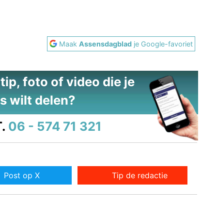
Maak
Assensdagblad
je Google-favoriet
ip, foto of video die je
s wilt delen?
.
06 - 574 71 321
Post op X
Tip de redactie