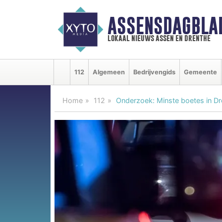
ASSENSDAGBLA
lokaal nieuws assen en drenthe
112
Algemeen
Bedrijvengids
Gemeente
Home
112
Onderzoek: Minste boetes in Dre