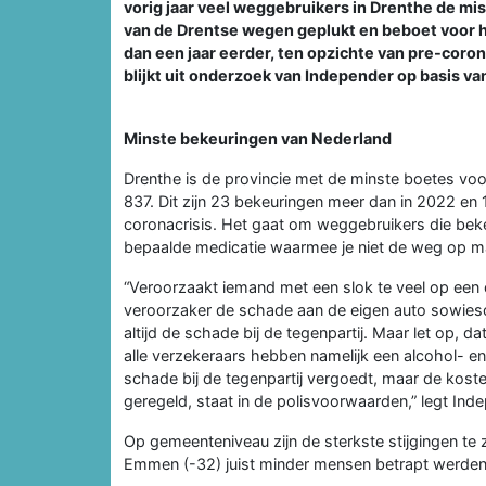
vorig jaar veel weggebruikers in Drenthe de mis
van de Drentse wegen geplukt en beboet voor he
dan een jaar eerder, ten opzichte van pre-coron
blijkt uit onderzoek van Independer op basis van
Minste bekeuringen van Nederland
Drenthe is de provincie met de minste boetes voor
837. Dit zijn 23 bekeuringen meer dan in 2022 en
coronacrisis. Het gaat om weggebruikers die bekeu
bepaalde medicatie waarmee je niet de weg op m
“Veroorzaakt iemand met een slok te veel op een o
veroorzaker de schade aan de eigen auto sowies
altijd de schade bij de tegenpartij. Maar let op, da
alle verzekeraars hebben namelijk een alcohol- en
schade bij de tegenpartij vergoedt, maar de koste
geregeld, staat in de polisvoorwaarden,” legt Ind
Op gemeenteniveau zijn de sterkste stijgingen te z
Emmen (-32) juist minder mensen betrapt werden 