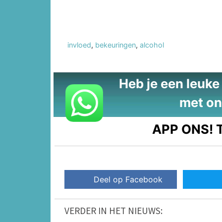
invloed
,
bekeuringen
,
alcohol
Heb je een leuke t
met on
APP ONS!
T
Deel op Facebook
VERDER IN HET NIEUWS: