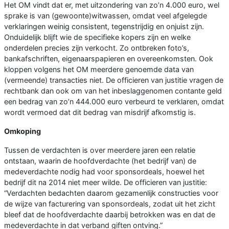
Het OM vindt dat er, met uitzondering van zo’n 4.000 euro, wel
sprake is van (gewoonte)witwassen, omdat veel afgelegde
verklaringen weinig consistent, tegenstrijdig en onjuist zijn.
Onduidelijk blijft wie de specifieke kopers zijn en welke
onderdelen precies zijn verkocht. Zo ontbreken foto’s,
bankafschriften, eigenaarspapieren en overeenkomsten. Ook
kloppen volgens het OM meerdere genoemde data van
(vermeende) transacties niet. De officieren van justitie vragen de
rechtbank dan ook om van het inbeslaggenomen contante geld
een bedrag van zo’n 444.000 euro verbeurd te verklaren, omdat
wordt vermoed dat dit bedrag van misdrijf afkomstig is.
Omkoping
Tussen de verdachten is over meerdere jaren een relatie
ontstaan, waarin de hoofdverdachte (het bedrijf van) de
medeverdachte nodig had voor sponsordeals, hoewel het
bedrijf dit na 2014 niet meer wilde. De officieren van justitie:
“Verdachten bedachten daarom gezamenlijk constructies voor
de wijze van facturering van sponsordeals, zodat uit het zicht
bleef dat de hoofdverdachte daarbij betrokken was en dat de
medeverdachte in dat verband giften ontving.”