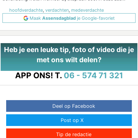
hoofdverdachte
,
verdachten
,
medeverdachte
Maak
Assensdagblad
je Google-favoriet
Heb je een leuke tip, foto of video die je
met ons wilt delen?
APP ONS!
T.
06 - 574 71 321
Deel op Facebook
Post op X
Tip de redactie