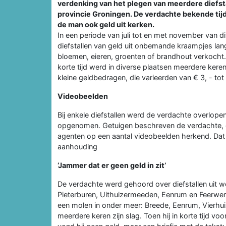
verdenking van het plegen van meerdere diefsta
provincie Groningen. De verdachte bekende tijd
de man ook geld uit kerken.
In een periode van juli tot en met november van dit
diefstallen van geld uit onbemande kraampjes la
bloemen, eieren, groenten of brandhout verkocht. 
korte tijd werd in diverse plaatsen meerdere kere
kleine geldbedragen, die varieerden van € 3, - tot
Videobeelden
Bij enkele diefstallen werd de verdachte overlop
opgenomen. Getuigen beschreven de verdachte, di
agenten op een aantal videobeelden herkend. Dat 
aanhouding
‘Jammer dat er geen geld in zit’
De verdachte werd gehoord over diefstallen uit 
Pieterburen, Uithuizermeeden, Eenrum en Feerwerd
een molen in onder meer: Breede, Eenrum, Vierh
meerdere keren zijn slag. Toen hij in korte tijd v