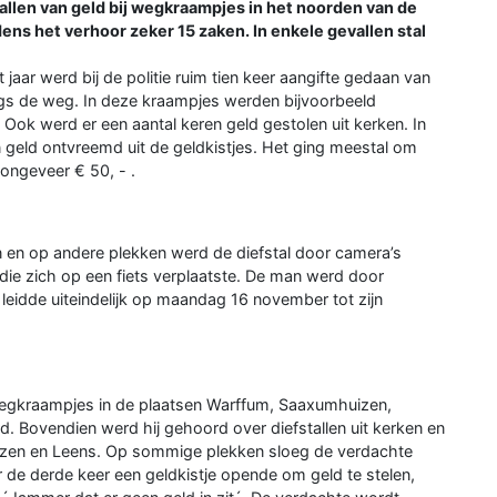
llen van geld bij wegkraampjes in het noorden van de
ens het verhoor zeker 15 zaken. In enkele gevallen stal
 jaar werd bij de politie ruim tien keer aangifte gedaan van
ngs de weg. In deze kraampjes werden bijvoorbeeld
Ook werd er een aantal keren geld gestolen uit kerken. In
n geld ontvreemd uit de geldkistjes. Het ging meestal om
 ongeveer € 50, - .
en en op andere plekken werd de diefstal door camera’s
e zich op een fiets verplaatste. De man werd door
leidde uiteindelijk op maandag 16 november tot zijn
wegkraampjes in de plaatsen Warffum, Saaxumhuizen,
. Bovendien werd hij gehoord over diefstallen uit kerken en
uizen en Leens. Op sommige plekken sloeg de verdachte
oor de derde keer een geldkistje opende om geld te stelen,