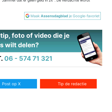
: ´Jammer dat er geen geld in zit´. De verdachte wordt
Maak
Assensdagblad
je Google-favoriet
ip, foto of video die je
s wilt delen?
.
06 - 574 71 321
Post op X
Tip de redactie