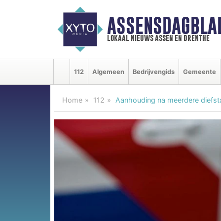
ASSENSDAGBLA
lokaal nieuws assen en drenthe
112
Algemeen
Bedrijvengids
Gemeente
Home
112
Aanhouding na meerdere diefst