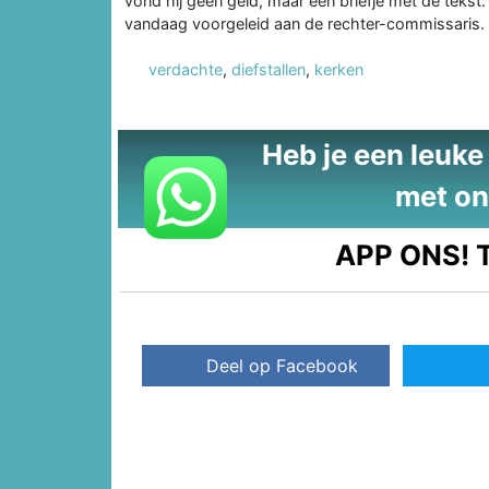
vond hij geen geld, maar een briefje met de tekst
vandaag voorgeleid aan de rechter-commissaris.
verdachte
,
diefstallen
,
kerken
Heb je een leuke t
met on
APP ONS!
T
Deel op Facebook