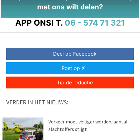
met ons wilt delen?
APP ONS!
T.
06 - 574 71 321
Deel op Facebook
Post op X
Tip de redactie
VERDER IN HET NIEUWS:
Verkeer moet veiliger worden, aantal
slachtoffers stijgt