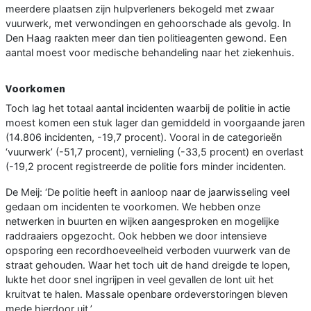
meerdere plaatsen zijn hulpverleners bekogeld met zwaar
vuurwerk, met verwondingen en gehoorschade als gevolg. In
Den Haag raakten meer dan tien politieagenten gewond. Een
aantal moest voor medische behandeling naar het ziekenhuis.
Voorkomen
Toch lag het totaal aantal incidenten waarbij de politie in actie
moest komen een stuk lager dan gemiddeld in voorgaande jaren
(14.806 incidenten, -19,7 procent). Vooral in de categorieën
‘vuurwerk’ (-51,7 procent), vernieling (-33,5 procent) en overlast
(-19,2 procent registreerde de politie fors minder incidenten.
De Meij: ‘De politie heeft in aanloop naar de jaarwisseling veel
gedaan om incidenten te voorkomen. We hebben onze
netwerken in buurten en wijken aangesproken en mogelijke
raddraaiers opgezocht. Ook hebben we door intensieve
opsporing een recordhoeveelheid verboden vuurwerk van de
straat gehouden. Waar het toch uit de hand dreigde te lopen,
lukte het door snel ingrijpen in veel gevallen de lont uit het
kruitvat te halen. Massale openbare ordeverstoringen bleven
mede hierdoor uit.’