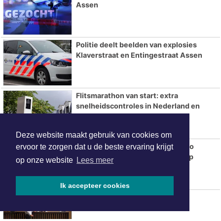
Assen
Politie deelt beelden van explosies
Klaverstraat en Entingestraat Assen
Flitsmarathon van start: extra
snelheidscontroles in Nederland en
populaire vakantielanden
Deze website maakt gebruik van cookies om
Betaalbare trouwringen kopen: zo
ervoor te zorgen dat u de beste ervaring krijgt
bespaar je zonder in te leveren op
op onze website
Lees meer
kwaliteit
Ik accepteer cookies
Hotels in Assen