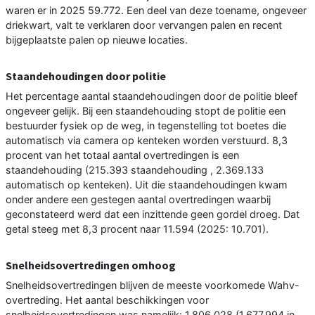
waren er in 2025 59.772. Een deel van deze toename, ongeveer
driekwart, valt te verklaren door vervangen palen en recent
bijgeplaatste palen op nieuwe locaties.
Staandehoudingen door politie
Het percentage aantal staandehoudingen door de politie bleef
ongeveer gelijk. Bij een staandehouding stopt de politie een
bestuurder fysiek op de weg, in tegenstelling tot boetes die
automatisch via camera op kenteken worden verstuurd. 8,3
procent van het totaal aantal overtredingen is een
staandehouding (215.393 staandehouding , 2.369.133
automatisch op kenteken). Uit die staandehoudingen kwam
onder andere een gestegen aantal overtredingen waarbij
geconstateerd werd dat een inzittende geen gordel droeg. Dat
getal steeg met 8,3 procent naar 11.594 (2025: 10.701).
Snelheidsovertredingen omhoog
Snelheidsovertredingen blijven de meeste voorkomede Wahv-
overtreding. Het aantal beschikkingen voor
snelheidsovertredingen was namelijk: 1.806.028 (1.677.994 in