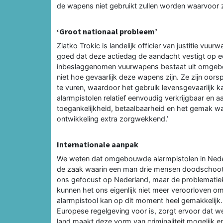
de wapens niet gebruikt zullen worden waarvoor ze
‘Groot nationaal probleem’
Zlatko Trokic is landelijk officier van justitie vuu
goed dat deze actiedag de aandacht vestigt op e
inbeslaggenomen vuurwapens bestaat uit omgebou
niet hoe gevaarlijk deze wapens zijn. Ze zijn oor
te vuren, waardoor het gebruik levensgevaarlijk ka
alarmpistolen relatief eenvoudig verkrijgbaar en a
toegankelijkheid, betaalbaarheid en het gema
ontwikkeling extra zorgwekkend.’
Internationale aanpak
We weten dat omgebouwde alarmpistolen in Nederla
de zaak waarin een man drie mensen doodschoot 
ons gefocust op Nederland, maar de problematiek
kunnen het ons eigenlijk niet meer veroorloven om
alarmpistool kan op dit moment heel gemakkelijk. ‘E
Europese regelgeving voor is, zorgt ervoor dat we e
land maakt deze vorm van criminaliteit mogelijk e