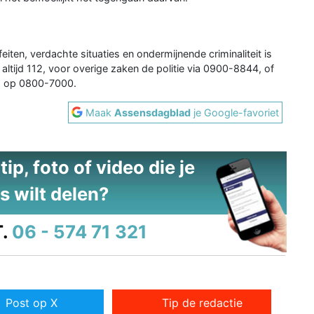
eiten, verdachte situaties en ondermijnende criminaliteit is
altijd 112, voor overige zaken de politie via 0900-8844, of
m op 0800-7000.
Maak
Assensdagblad
je Google-favoriet
ip, foto of video die je
s wilt delen?
.
06 - 574 71 321
Post op X
Tip de redactie