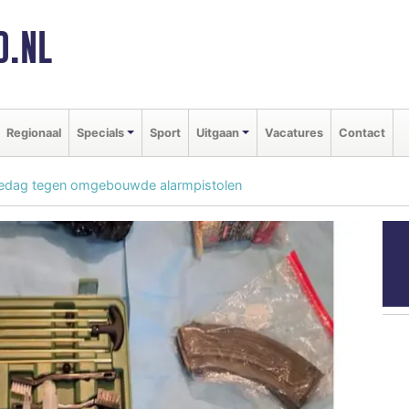
D.NL
Regionaal
Specials
Sport
Uitgaan
Vacatures
Contact
actiedag tegen omgebouwde alarmpistolen