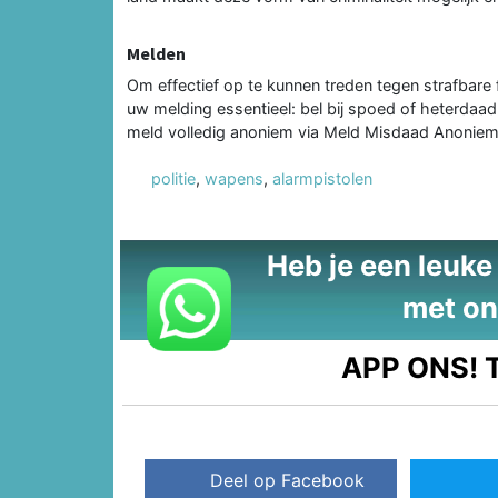
Melden
Om effectief op te kunnen treden tegen strafbare f
uw melding essentieel: bel bij spoed of heterdaad 
meld volledig anoniem via Meld Misdaad Anonie
politie
,
wapens
,
alarmpistolen
Heb je een leuke t
met on
APP ONS!
T
Deel op Facebook