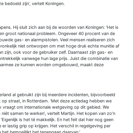
 bedoeld zijn’, vertelt Koningen.
rwapens. Hij sluit zich aan bij de woorden van Koningen: ‘Het is
en groot nationaal probleem. Ongeveer 40 procent van de
wde gas- en alarmpistolen. Veel mensen realiseren zich
spronkelijk niet ontworpen om met hoge druk echte munitie af
n zijn, ook voor de gebruiker zelf. Daarnaast zijn gas- en
antrekkelijk vanwege hun lage prijs. Juist die combinatie van
k waarmee ze kunnen worden omgebouwd, maakt deze
nd al gebruikt zijn bij meerdere incidenten, bijvoorbeeld
op straat, in Rotterdam. ‘Met deze actiedag hebben we
 vraagt om internationale wetgeving op dit gebied. We
 niét samen te werken’, vertelt Martijn. Het kopen van zo’n
igenlijk is het té makkelijk. En het feit dat hier nog geen
r lastig grip op krijgen. Het verschil in regelgeving per
n het bemoeilijkt het tegengaan daarvan.’