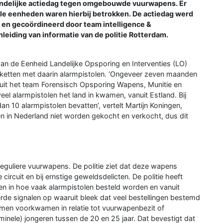
andelijke actiedag tegen omgebouwde vuurwapens. Er
le eenheden waren hierbij betrokken. De actiedag werd
 en gecoördineerd door team intelligence &
leiding van informatie van de politie Rotterdam.
van de Eenheid Landelijke Opsporing en Interventies (LO)
etten met daarin alarmpistolen. ‘Ongeveer zeven maanden
 uit het team Forensisch Opsporing Wapens, Munitie en
el alarmpistolen het land in kwamen, vanuit Estland. Bij
 10 alarmpistolen bevatten’, vertelt Martijn Koningen,
en in Nederland niet worden gekocht en verkocht, dus dit
reguliere vuurwapens. De politie ziet dat deze wapens
circuit en bij ernstige geweldsdelicten. De politie heeft
en in hoe vaak alarmpistolen besteld worden en vanuit
rde signalen op waaruit bleek dat veel bestellingen bestemd
emen voorkwamen in relatie tot vuurwapenbezit of
minele) jongeren tussen de 20 en 25 jaar. Dat bevestigt dat