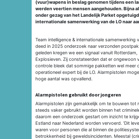
(vuur)wapens in beslag genomen tijdens een l
werden veertien mensen aangehouden. Bijna al
onder gezag van het Landelijk Parket opgetuigd
internationale samenwerking van de LO naar aan
Team intelligence & internationale samenwerking 
deed in 2025 onderzoek naar verzonden postpakk
geleden kregen we een signaal vanuit Rotterdam,
Explosieven. Zij constateerden dat er ongewoon ve
controle bleek dat sommige pakketten wel meer dan
operationeel expert bij de LO. Alarmpistolen mog
hoge aantal was opvallend.
Alarmpistolen gebruikt door jongeren
Alarmpistolen zijn gemakkelijk om te bouwen tot 
steeds vaker gebruikt worden binnen het criminele 
daarom een onderzoek gestart om inzicht te krijg
Estland naar Nederland worden vervoerd. ‘Dit leve
waren voor personen die al binnen de politiesyst
betrokkenheid bij geweldsincidenten. Meestal (cri