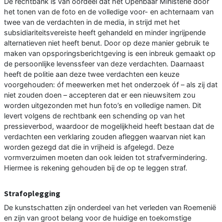
De rechtbank is van oordeel dat het Openbaar Ministerie door
het tonen van de foto en de volledige voor- en achternaam van
twee van de verdachten in de media, in strijd met het
subsidiariteitsvereiste heeft gehandeld en minder ingrijpende
alternatieven niet heeft benut. Door op deze manier gebruik te
maken van opsporingsberichtgeving is een inbreuk gemaakt op
de persoonlijke levenssfeer van deze verdachten. Daarnaast
heeft de politie aan deze twee verdachten een keuze
voorgehouden: óf meewerken met het onderzoek óf – als zij dat
niet zouden doen – accepteren dat er een nieuwsitem zou
worden uitgezonden met hun foto’s en volledige namen. Dit
levert volgens de rechtbank een schending op van het
pressieverbod, waardoor de mogelijkheid heeft bestaan dat de
verdachten een verklaring zouden afleggen waarvan niet kan
worden gezegd dat die in vrijheid is afgelegd. Deze
vormverzuimen moeten dan ook leiden tot strafvermindering.
Hiermee is rekening gehouden bij de op te leggen straf.
Strafoplegging
De kunstschatten zijn onderdeel van het verleden van Roemenië
en zijn van groot belang voor de huidige en toekomstige