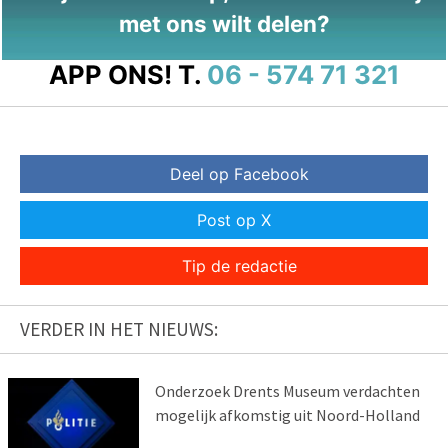
met ons wilt delen?
APP ONS!
T.
06 - 574 71 321
Deel op Facebook
Post op X
Tip de redactie
VERDER IN HET NIEUWS:
Onderzoek Drents Museum verdachten
mogelijk afkomstig uit Noord-Holland