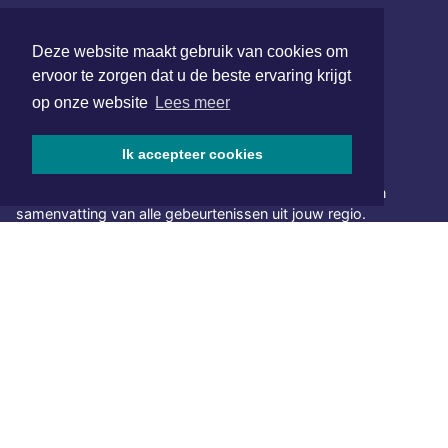
redactie@xyto.nl
www.xyto.nl
Deze website maakt gebruik van cookies om
ervoor te zorgen dat u de beste ervaring krijgt
SOCIAL MEDIA
op onze website
Lees meer
Ik accepteer cookies
NIEUWSBRIEF AANMELDEN
Schrijf je in voor onze nieuwsbrief en krijg wekelijks een
samenvatting van alle gebeurtenissen uit jouw regio.
Aanmelden
ONLINE DAGBLADEN