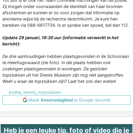
Tot slot is er ook het Team Criminele Inlichtingen van de politie.
Zij mogen onder voorwaarden de identiteit van haar bronnen
afschermen en kunnen er zo voor zorgen dat informatie op
anonieme wijze bij de recherche terechtkomt. Je kunt hen
bereiken via 088-6617734. Is er sprake van spoed, bel dan 112.
Update 29 januari, 19:30 uur (informatie verwerkt in het
bericht):
De drie aanhoudingen hebben plaatsgevonden in de Schooraan
te Heerhugowaard (zie foto). In die plaats hebben ook
zoekingen plaatsgevonden in woningen. De gestolen
topstukken uit het Drents Museum zijn nog niet aangetroffen.
Weet u waar de topstukken zijn? Laat het ons dan weten!
politie
,
drents
,
topstukken
Maak
Assensdagblad
je Google-favoriet
Heb je een leuke tip, foto of video die je