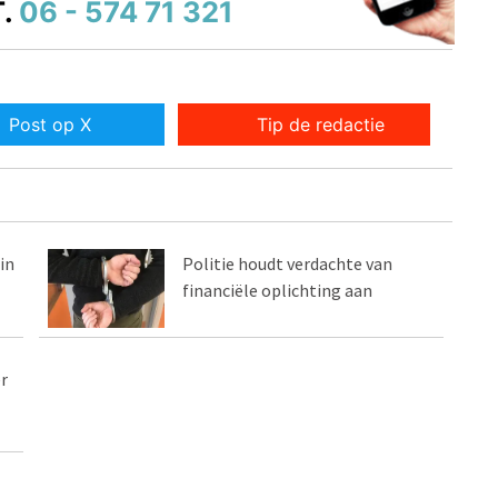
.
06 - 574 71 321
Post op X
Tip de redactie
in
Politie houdt verdachte van
financiële oplichting aan
r