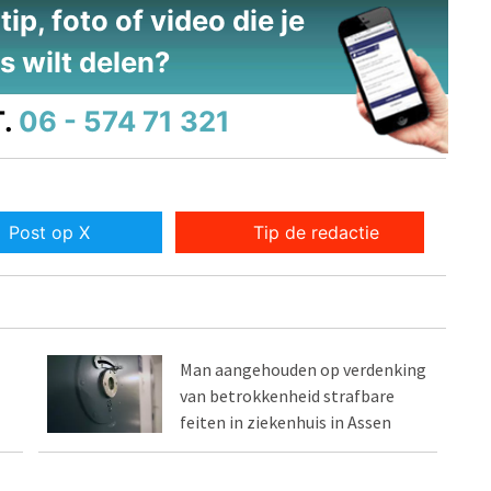
ip, foto of video die je
s wilt delen?
.
06 - 574 71 321
Post op X
Tip de redactie
Man aangehouden op verdenking
van betrokkenheid strafbare
feiten in ziekenhuis in Assen