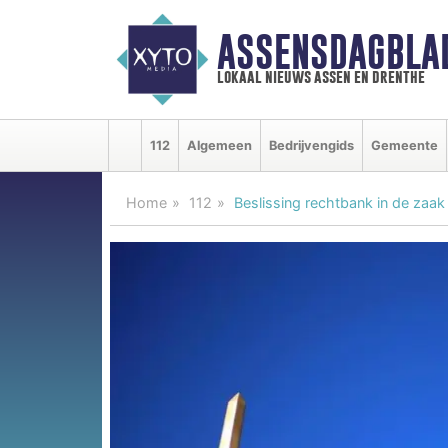
ASSENSDAGBLA
lokaal nieuws assen en drenthe
112
Algemeen
Bedrijvengids
Gemeente
Home
112
Beslissing rechtbank in de zaak