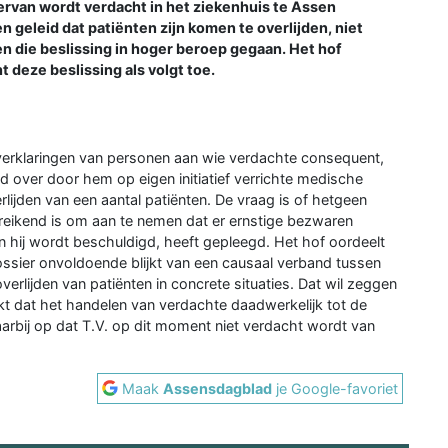
 ervan wordt verdacht in het ziekenhuis te Assen
 geleid dat patiënten zijn komen te overlijden, niet
en die beslissing in hoger beroep gegaan. Het hof
t deze beslissing als volgt toe.
 verklaringen van personen aan wie verdachte consequent,
ld over door hem op eigen initiatief verrichte medische
lijden van een aantal patiënten. De vraag is of hetgeen
ereikend is om aan te nemen dat er ernstige bezwaren
n hij wordt beschuldigd, heeft gepleegd. Het hof oordeelt
ossier onvoldoende blijkt van een causaal verband tussen
rlijden van patiënten in concrete situaties. Dat wil zeggen
jkt dat het handelen van verdachte daadwerkelijk tot de
aarbij op dat T.V. op dit moment niet verdacht wordt van
Maak
Assensdagblad
je Google-favoriet