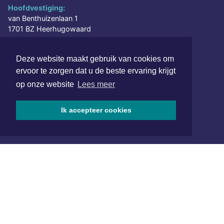
Hoofdvestiging:
van Benthuizenlaan 1
1701 BZ Heerhugowaard
072 8200 600
Deze website maakt gebruik van cookies om
redactie@xyto.nl
ervoor te zorgen dat u de beste ervaring krijgt
www.xyto.nl
op onze website
Lees meer
SOCIAL MEDIA
Ik accepteer cookies
NIEUWSBRIEF AANMELDEN
Schrijf je in voor onze nieuwsbrief en krijg wekelijks een
samenvatting van alle gebeurtenissen uit jouw regio.
Aanmelden
ONLINE DAGBLADEN