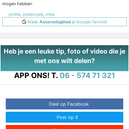
mogen hebben.
politie
,
onderzoek
,
vries
Maak
Assensdagblad
je Google-favoriet
Heb je een leuke tip, foto of video die je
met ons wilt delen?
APP ONS!
T.
06 - 574 71 321
Deel op Facebook
Post op X