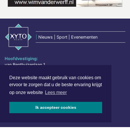
|
Nieuws | Sport | Evenementen
Hoofdvestiging:
van Benthuizenlaan 1
1701 BZ Heerhugowaard
Deze website maakt gebruik van cookies om
072 8200 600
ervoor te zorgen dat u de beste ervaring krijgt
redactie@xyto.nl
op onze website
Lees meer
www.xyto.nl
SOCIAL MEDIA
Ik accepteer cookies
NIEUWSBRIEF AANMELDEN